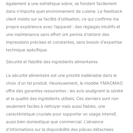
irritant et facile à nettoyer. ღ 【 CONTENU DE
également à une esthétique sobre, se fondant facilement
LA BOÎTE 】 PrintPen x 1, Cartouche d'encre
dans n’importe quel environnement de cuisine. Le feedback
x 1, Règle auxiliaire x 1, Câble USB x 1,
client insiste sur sa facilité d’utilisation, ce qui confirme ma
Couverture Pritective x 1, Instructions x 1. Si
propre expérience avec l’appareil : des réglages intuitifs et
vous avez des questions sur le produit,
veuillez nous envoyer un e-mail à temps et
une maintenance sans effort ont permis d’obtenir des
nous répondrons à vos questions dans les
impressions précises et constantes, sans besoin d’expertise
plus brefs délais.
technique spécifique.
Sécurité et fiabilité des ingrédients alimentaires
La sécurité alimentaire est une priorité inaliénable dans le
choix d’un tel produit. Heureusement, le modèle YMAOMAO
offre des garanties rassurantes : les avis soulignent la sûreté
et la qualité des ingrédients utilisés. Ces derniers sont non
seulement faciles à nettoyer mais aussi fiables, une
caractéristique cruciale pour supporter un usage intensif,
aussi bien domestique que commercial. L’absence
d’informations sur la disponibilité des pièces détachées