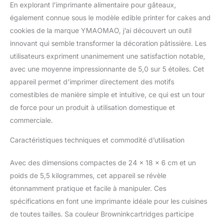
En explorant l’imprimante alimentaire pour gâteaux,
Parfait pour un usage domestique,
professionnel et autre.Puissance : 1200 mAh,
également connue sous le modèle edible printer for cakes and
7,2 V. Taille 174 mm * 53 mm * 30 mm.Poids :
cookies de la marque YMAOMAO, j’ai découvert un outil
255 G.Batterie : 3 500 fois l'impression
innovant qui semble transformer la décoration pâtissière. Les
standard/charge unique. ღ【FACILE À
utilisateurs expriment unanimement une satisfaction notable,
UTILISER AVEC L'APP】 L'APP peut définir
avec une moyenne impressionnante de 5,0 sur 5 étoiles. Cet
différents modèles pour répondre à vos
différents besoins. L'imprimante est destinée
appareil permet d’imprimer directement des motifs
à différentes surfaces, ce qui facilite la
comestibles de manière simple et intuitive, ce qui est un tour
création de designs personnalisés sur
de force pour un produit à utilisation domestique et
différentes surfaces, créant ainsi plus de
commerciale.
possibilités !. Une fois la première impression
terminée, soulevez simplement votre poignet
Caractéristiques techniques et commodité d’utilisation
pour imprimer à nouveau sans le télécharger
à nouveau. ღ【SÉCURITÉ ET PROTECTION
DE L'ENVIRONNEMENT】 Choisissez une
Avec des dimensions compactes de 24 x 18 x 6 cm et un
encre comestible de haute qualité pour
poids de 5,5 kilogrammes, cet appareil se révèle
garantir que tous les motifs et textes
étonnamment pratique et facile à manipuler. Ces
imprimés sont sûrs à manger et n'affecteront
spécifications en font une imprimante idéale pour les cuisines
pas le goût des aliments. Il peut également
de toutes tailles. Sa couleur Browninkcartridges participe
être en contact direct avec la peau, non