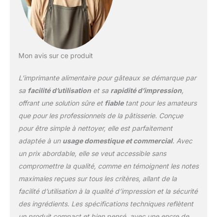
à différentes surfaces, ce qui facilite la
création de designs personnalisés sur
différentes surfaces, créant ainsi plus de
possibilités !. Une fois la première impression
terminée, soulevez simplement votre poignet
Mon avis sur ce produit
pour imprimer à nouveau sans le télécharger
à nouveau. ღ【SÉCURITÉ ET PROTECTION
L’imprimante alimentaire pour gâteaux se démarque par
DE L'ENVIRONNEMENT】 Choisissez une
encre comestible de haute qualité pour
sa
facilité d’utilisation
et sa
rapidité d’impression
,
garantir que tous les motifs et textes
offrant une solution sûre et
fiable
tant pour les amateurs
imprimés sont sûrs à manger et n'affecteront
que pour les professionnels de la pâtisserie. Conçue
pas le goût des aliments. Il peut également
pour être simple à nettoyer, elle est parfaitement
être en contact direct avec la peau, non
irritant et facile à nettoyer. ღ 【 CONTENU DE
adaptée à un
usage domestique et commercial
. Avec
LA BOÎTE 】 PrintPen x 1, Cartouche d'encre
un prix abordable, elle se veut accessible sans
x 1, Règle auxiliaire x 1, Câble USB x 1,
compromettre la qualité, comme en témoignent les notes
Couverture Pritective x 1, Instructions x 1. Si
maximales reçues sur tous les critères, allant de la
vous avez des questions sur le produit,
veuillez nous envoyer un e-mail à temps et
facilité d’utilisation à la qualité d’impression et la sécurité
nous répondrons à vos questions dans les
des ingrédients. Les spécifications techniques reflètent
plus brefs délais.
un produit compact et bien pensé, avec une encre de