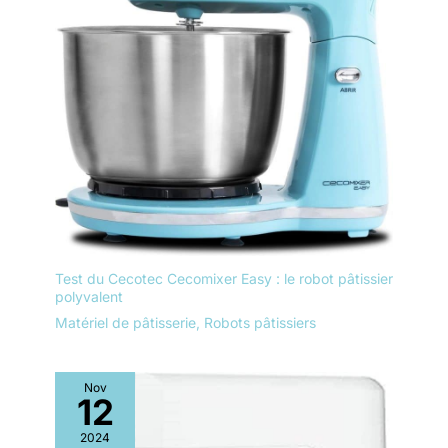
Test du Cecotec Cecomixer Easy : le robot pâtissier
polyvalent
Matériel de pâtisserie
,
Robots pâtissiers
Nov
12
2024