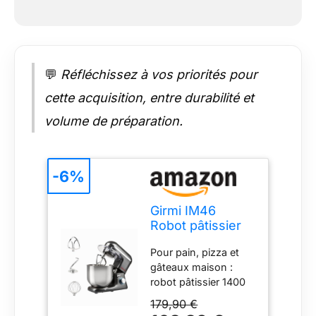
accidentels et les
pieds à ventouse
aident à garder la
machine stable
pendant l’utilisation.
💬
Réfléchissez à vos priorités pour
cette acquisition, entre durabilité et
volume de préparation.
-6%
Girmi IM46
Robot pâtissier
1400 W, bol inox
Pour pain, pizza et
8 L, gris
gâteaux maison :
anthracite
robot pâtissier 1400
W, 1800 W max,
179,90 €
adapté aux pâtes