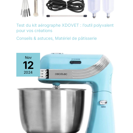
Test du kit aérographe XDOVET : l’outil polyvalent
pour vos créations
Conseils & astuces
,
Matériel de pâtisserie
Nov
12
2024