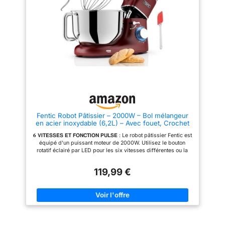
battre ou pétrir. Conçu d'un
délicates. De plus, une fonction
design de protection qui
de coupure rapide est
protège l'union avec le corps
disponible pour un broyage
afin d'éviter que la masse
rapide. Profitez du plaisir de
pénètre dans la partie
cuisiner des gâteaux, du pain,
mécanique. Son bol est en acier
des biscuits, des pâtisseries,
inoxydable et dispose d'une
des muffins et des gaufres
capacité de 3 L pour pouvoir
Accessoires améliorés et
faire de grandes quantités de
compatibles lave-vaisselle:
toutes les recettes. Il intègre un
Grattoir en aluminium et grattoir
moteur renforcé pour un
plat avec couche de protection,
fonctionnement parfait, protégé
les éponges en acier
par le design des pétrins et des
inoxydable sont toutes faciles à
spirales. Système de sécurité
fixer, robustes et durables. Tous
qui protège le moteur de la
les accessoires pour le mixeur
Fentic Robot Pâtissier – 2000W – Bol mélangeur
surchauffe pour assurer une
sont compatibles lave-vaisselle
en acier inoxydable (6,2L) – Avec fouet, Crochet
durée de vie maximale de la
pour un nettoyage rapide et
pétrisseur et Batteur plat – Incl. et accessoires
machine. Il provoque une
facile Design élégant et
𝟔 𝗩𝗜𝗧𝗘𝗦𝗦𝗘𝗦 𝗘𝗧 𝗙𝗢𝗡𝗖𝗧𝗜𝗢𝗡 𝗣𝗨𝗟𝗦𝗘 : Le robot pâtissier Fentic est
supplémentaires (Rouge)
interruption du processus
compact: Le mixeur électrique,
équipé d'un puissant moteur de 2000W. Utilisez le bouton
lorsque le moteur atteint des
avec son design moderne, non
rotatif éclairé par LED pour les six vitesses différentes ou la
températures élevées et ne lui
seulement est très esthétique,
fonction d'impulsion pour une puissance maximale. Grâce aux
permet de démarrer lorsqu'il a
mais aussi performant. Sa
différents réglages, le robot pâtissier peut être utilisé pour
refroidi.
conception à plateau
119,99 €
presque toutes les recettes. Que vous souhaitiez fouetter de la
emboîtable permet
crème fouettée ou faire une pâte ferme. Même à la vitesse la
d'économiser de l'espace et
plus élevée, le Robot Pâtissier fait peu de bruit, environ 75 dB.
convient à tous vos besoins de
𝟑 𝗔𝗖𝗖𝗘𝗦𝗦𝗢𝗜𝗥𝗘𝗦 : Le robot pâtissier Fentic est livré avec trois
pâtisserie à la maison. Une
accessoires : un crochet pétrisseur, un batteur plat et un fouet.
gamme de couleurs élégantes à
Le crochet pétrisseur peut être utilisé, par exemple, pour pétrir
choisir pour répondre à tous les
la pâte à pizza ou le pain. Le batteur plat convient par exemple
critères esthétiques de votre