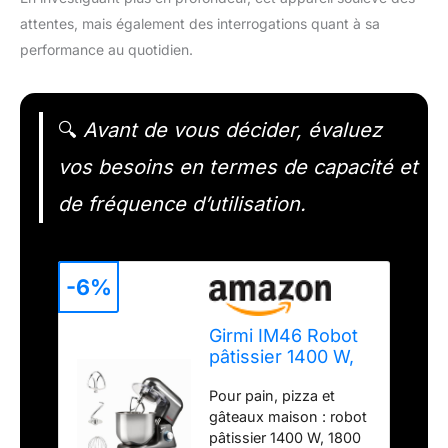
attentes, mais également des interrogations quant à sa
performance au quotidien.
🔍
Avant de vous décider, évaluez
vos besoins en termes de capacité et
de fréquence d’utilisation.
-6%
Girmi IM46 Robot
pâtissier 1400 W,
bol inox 8 L, gris
Pour pain, pizza et
anthracite
gâteaux maison : robot
pâtissier 1400 W, 1800