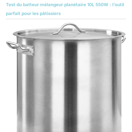
Test du batteur mélangeur planétaire 10L 550W : l’outil
parfait pour les pâtissiers