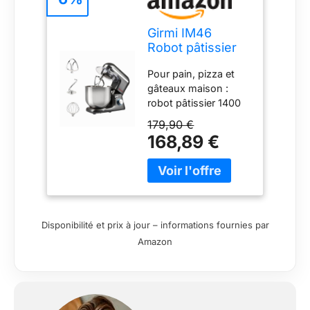
Girmi IM46
Robot pâtissier
1400 W, bol inox
Pour pain, pizza et
8 L, gris
gâteaux maison :
anthracite
robot pâtissier 1400
W, 1800 W max,
179,90 €
adapté aux pâtes
168,89 €
souples, aux pâtes
levées et aux
préparations du
quotidien. 6 vitesses
+ fonction Pulse :
l’intensité se règle
Disponibilité et prix à jour – informations fournies par
simplement avec la
Amazon
molette pour adapter
la puissance à
chaque étape de
préparation. Bol inox
8 litres : grande