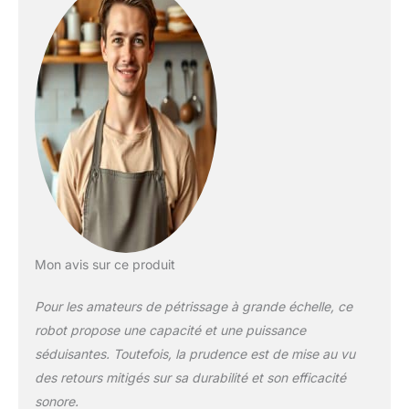
capacité pour
préparer jusqu’à 3 kg
de pâtes souples, 2,5
kg de pâtes plus
fermes comme la
pâte à pizza et 2 kg
de pâte aux oeufs.
Accessoires inclus :
batteur plat et
crochet pétrisseur en
aluminium, fouet en
acier inoxydable et
couvercle anti-
éclaboussures avec
Mon avis sur ce produit
ouverture pour
ajouter les
Pour les amateurs de pétrissage à grande échelle, ce
ingrédients. Sécurité
robot propose une capacité et une puissance
et stabilité : le
séduisantes. Toutefois, la prudence est de mise au vu
dispositif de sécurité
des retours mitigés sur sa durabilité et son efficacité
aide à prévenir les
démarrages
sonore.