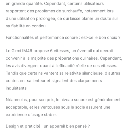
aluminium, fouet en
en grande quantité. Cependant, certains utilisateurs
acier inoxydable et
rapportent des problèmes de surchauffe, notamment lors
couvercle anti-
d’une utilisation prolongée, ce qui laisse planer un doute sur
éclaboussures avec
ouverture pour ajouter
sa fiabilité en continu.
les ingrédients.
Sécurité et stabilité : le
Fonctionnalités et performance sonore : est-ce le bon choix ?
dispositif de sécurité
aide à prévenir les
Le Girmi IM46 propose 6 vitesses, un éventail qui devrait
démarrages
convenir à la majorité des préparations culinaires. Cependant,
accidentels et les pieds
les avis divergent quant à l’efficacité réelle de ces vitesses.
à ventouse aident à
Tandis que certains vantent sa relativité silencieuse, d’autres
garder la machine
stable pendant
contestent sa lenteur et signalent des claquements
l’utilisation.
inquiétants.
Néanmoins, pour son prix, le niveau sonore est généralement
acceptable, et les ventouses sous le socle assurent une
expérience d’usage stable.
Design et praticité : un appareil bien pensé ?