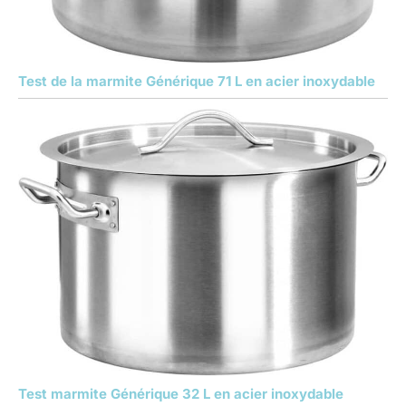
Test de la marmite Générique 71 L en acier inoxydable
Test marmite Générique 32 L en acier inoxydable