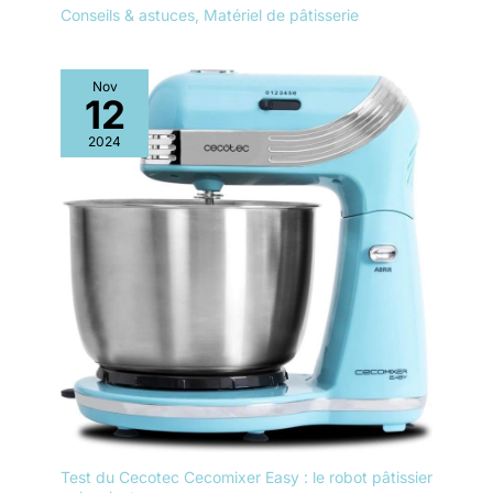
Conseils & astuces
,
Matériel de pâtisserie
Nov
12
2024
Test du Cecotec Cecomixer Easy : le robot pâtissier