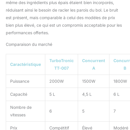
même des ingrédients plus épais étaient bien incorporés,
réduisant ainsi le besoin de racler les parois du bol. Le bruit
est présent, mais comparable à celui des modèles de prix
bien plus élevé, ce qui est un compromis acceptable pour les
performances offertes.
Comparaison du marché
TurboTronic
Concurrent
Concurr
Caractéristique
TT-007
A
B
Puissance
2000W
1500W
1800W
Capacité
5 L
4,5 L
6 L
Nombre de
6
5
7
vitesses
Prix
Compétitif
Élevé
Modéré