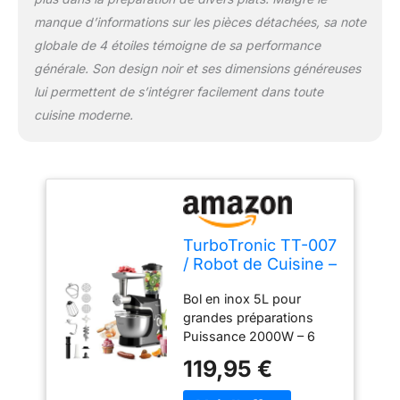
manque d’informations sur les pièces détachées, sa note
globale de 4 étoiles témoigne de sa performance
générale. Son design noir et ses dimensions généreuses
lui permettent de s’intégrer facilement dans toute
cuisine moderne.
TurboTronic TT-007
/ Robot de Cuisine –
Batteur sur Socle –
Bol en inox 5L pour
Robot Pâtissier –
grandes préparations
Mixeur
Puissance 2000W – 6
Multifonction – 5
vitesses + fonction pulse
Litres – 2000W –
119,95 €
Fouet, crochet et batteur
Noir
en Y inclus Mouvement