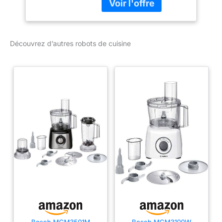
planétaire incliné ultra
efficace Blender 1,5L et
hachoir à viande avec 4
lames Pieds
Découvrez d’autres robots de cuisine
antidérapants et
couvercle anti-
éclaboussures
Bosch MCM3501M
Bosch MCM3100W