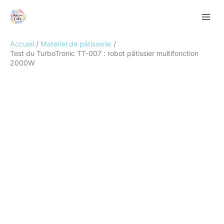
Aller
Rechercher
au
contenu
Accueil
Matériel de pâtisserie
Test du TurboTronic TT-007 : robot pâtissier multifonction
2000W