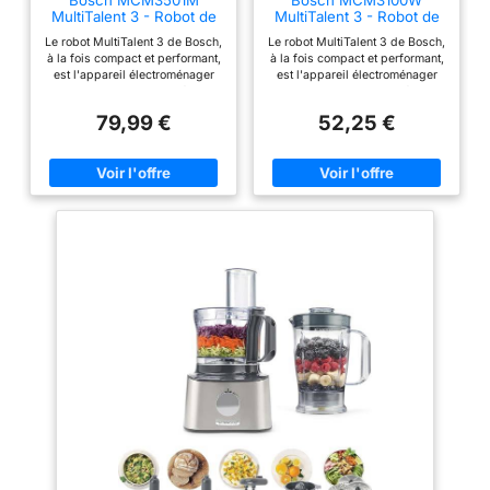
MultiTalent 3 - Robot de
MultiTalent 3 - Robot de
cuisine, Puissant moteur,
cuisine, puissant moteur
Le robot MultiTalent 3 de Bosch,
Le robot MultiTalent 3 de Bosch,
Blender
à la fois compact et performant,
à la fois compact et performant,
est l'appareil électroménager
est l'appareil électroménager
qui vous permettra de réussir
qui vous permettra de réussir
toutes vos préparations et
toutes vos préparations et
79,99 €
52,25 €
recettes, même les plus
recettes, même les plus
exigeantes Hautement
exigeantes Son format
polyvalent : le robot est doté de
extrêmement compact le rend
plus de 50 fonctions dont
adapté même aux cuisines les
fouetter, mélanger, battre, mixer,
plus petites / Installation facile
hacher, mélanger, pétrir... /
des accessoires grâce au
Grande puissance de 800 W Le
marquage malin Hautement
robot est équipé d'une fonction
polyvalent : le robot est doté de
moulin à café pour moudre
plus de 20 fonctions dont
grains de café et épices /
fouetter, mélanger, battre, mixer,
Couteau multifonction
mélanger ou râper ; Grande
MultiLevel6 doté de 3 doubles
puissance de 800 W La grande
lames La grande capacité du
capacité du bol de 2,3 L permet
bol de 2,3 L permet de préparer
de préparer jusqu'à 0,8 kg de
jusqu'à 0,8 kg de pâte à gâteau
pâte à gâteau ; Couteau
/ Mini-hachoir avec 4 lames
multifonctions inox et disque
inox pour hacher des petites
réversible pour râper et émincer
quantités de viande Livraison : 1
Livraison : 1 x Bosch MultiTalent
x Bosch MultiTalent 3 robot de
3 robot de cuisine ; Robot
cuisine / Robot multifonctions
multifonctions pour réaliser plus
pour réaliser plus de 50 tâches
de 20 tâches différentes ; Avec
différentes / Avec accessoires
accessoires de série ; Couleur :
de série / Couleur : Noir/Inox
Blanc/Gris