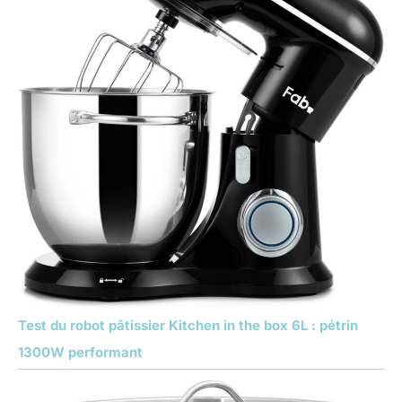
Test du robot pâtissier Kitchen in the box 6L : pétrin
1300W performant