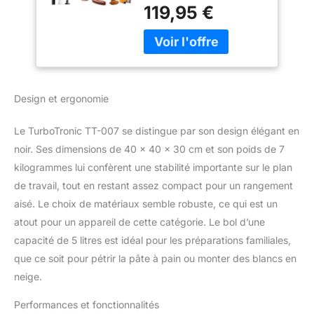
vitesses + fonction pulse
Litres – 2000W –
119,95 €
Fouet, crochet et batteur
Noir
en Y inclus Mouvement
planétaire incliné ultra
efficace Blender 1,5L et
hachoir à viande avec 4
lames Pieds
Design et ergonomie
antidérapants et
couvercle anti-
Le TurboTronic TT-007 se distingue par son design élégant en
éclaboussures
noir. Ses dimensions de 40 x 40 x 30 cm et son poids de 7
kilogrammes lui confèrent une stabilité importante sur le plan
de travail, tout en restant assez compact pour un rangement
aisé. Le choix de matériaux semble robuste, ce qui est un
atout pour un appareil de cette catégorie. Le bol d’une
capacité de 5 litres est idéal pour les préparations familiales,
que ce soit pour pétrir la pâte à pain ou monter des blancs en
neige.
Performances et fonctionnalités