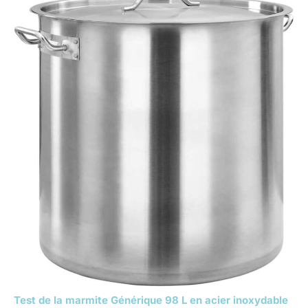
Test de la marmite Générique 98 L en acier inoxydable