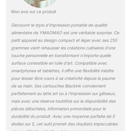
possibilités !. Une fois la première impression
terminée, soulevez simplement votre poignet
Mon avis sur ce produit
pour imprimer à nouveau sans le télécharger
à nouveau. ღ【SÉCURITÉ ET PROTECTION
Découvrir le stylo d’impression portable de qualité
DE L'ENVIRONNEMENT】 Choisissez une
encre comestible de haute qualité pour
alimentaire de YMAOMAO est une véritable surprise. Ce
garantir que tous les motifs et textes
petit appareil au design compact et léger avec ses 255
imprimés sont sûrs à manger et n'affecteront
grammes vient rehausser les créations culinaires d’une
pas le goût des aliments. Il peut également
touche personnelle en transformant n’importe quelle
être en contact direct avec la peau, non
irritant et facile à nettoyer. ღ 【 CONTENU DE
surface comestible en toile d’art. Compatible avec
LA BOÎTE 】 PrintPen x 1, Cartouche d'encre
smartphones et tablettes, il offre une flexibilité inédite
x 1, Règle auxiliaire x 1, Câble USB x 1,
pour laisser libre cours à sa créativité depuis la paume
Couverture Pritective x 1, Instructions x 1. Si
de sa main. Ses cartouches Blackink conviennent
vous avez des questions sur le produit,
veuillez nous envoyer un e-mail à temps et
parfaitement au latte art ou à l’impression sur gâteaux,
nous répondrons à vos questions dans les
mais avec une réserve toutefois sur la disponibilité des
plus brefs délais.
pièces détachées, information primordiale pour la
durabilité du produit. Avec une moyenne parfaite de 5
étoiles sur 5, cet outil promet des résultats impeccables