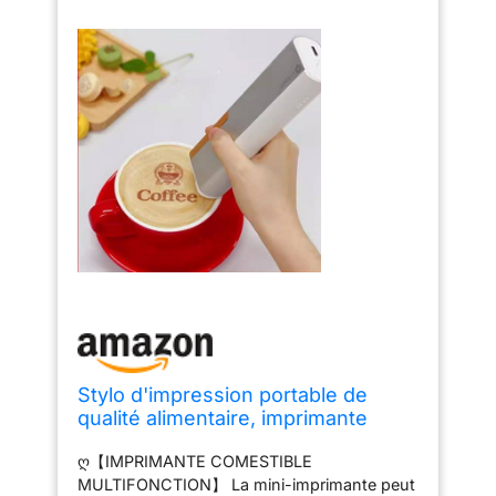
Stylo d'impression portable de
qualité alimentaire, imprimante
alimentaire café latte art jet d'encre
ღ【IMPRIMANTE COMESTIBLE
numérique impression photo selfie
MULTIFONCTION】 La mini-imprimante peut
stylo d'impression léger gâteau