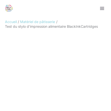
Aller
Rechercher
au
contenu
Accueil
Matériel de pâtisserie
Test du stylo d’impression alimentaire BlackInkCartridges