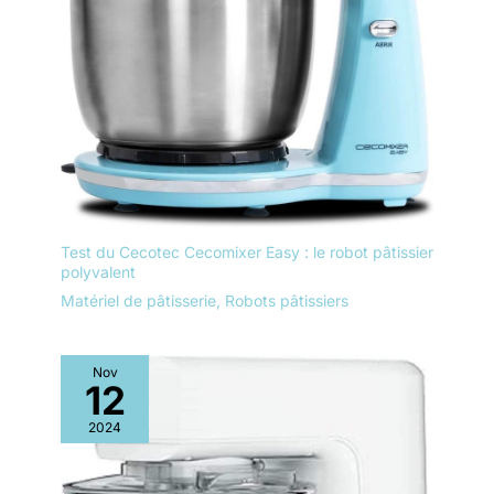
Test du Cecotec Cecomixer Easy : le robot pâtissier
polyvalent
Matériel de pâtisserie
,
Robots pâtissiers
Nov
12
2024