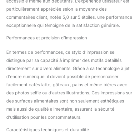
accessible même aux débutants. L’expérience utilisateur est
être en contact direct avec la peau, non
irritant et facile à nettoyer. ღ 【 CONTENU DE
particulièrement appréciée selon la moyenne des
LA BOÎTE 】 PrintPen x 1, Cartouche d'encre
commentaires client, notée 5,0 sur 5 étoiles, une performance
x 1, Règle auxiliaire x 1, Câble USB x 1,
exceptionnelle qui témoigne de la satisfaction générale.
Couverture Pritective x 1, Instructions x 1. Si
vous avez des questions sur le produit,
Performances et précision d’impression
veuillez nous envoyer un e-mail à temps et
nous répondrons à vos questions dans les
En termes de performances, ce stylo d’impression se
plus brefs délais.
distingue par sa capacité à imprimer des motifs détaillés
directement sur divers aliments. Grâce à sa technologie à jet
d’encre numérique, il devient possible de personnaliser
facilement cafés latte, gâteaux, pains et même bières avec
des photos selfie ou d’autres illustrations. Ces impressions sur
des surfaces alimentaires sont non seulement esthétiques
mais aussi de qualité alimentaire, assurant la sécurité
d’utilisation pour les consommateurs.
Caractéristiques techniques et durabilité