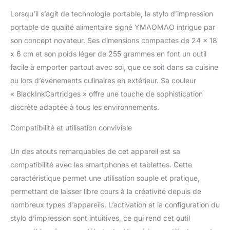
10 à 20 secondes pour terminer l'impression.
Lorsqu’il s’agit de technologie portable, le stylo d’impression
Parfait pour un usage domestique,
professionnel et autre.Puissance : 1200 mAh,
portable de qualité alimentaire signé YMAOMAO intrigue par
7,2 V. Taille 174 mm * 53 mm * 30 mm.Poids :
son concept novateur. Ses dimensions compactes de 24 x 18
255 G.Batterie : 3 500 fois l'impression
x 6 cm et son poids léger de 255 grammes en font un outil
standard/charge unique. ღ【FACILE À
facile à emporter partout avec soi, que ce soit dans sa cuisine
UTILISER AVEC L'APP】 L'APP peut définir
ou lors d’événements culinaires en extérieur. Sa couleur
différents modèles pour répondre à vos
différents besoins. L'imprimante est destinée
« BlackInkCartridges » offre une touche de sophistication
à différentes surfaces, ce qui facilite la
discrète adaptée à tous les environnements.
création de designs personnalisés sur
différentes surfaces, créant ainsi plus de
Compatibilité et utilisation conviviale
possibilités !. Une fois la première impression
terminée, soulevez simplement votre poignet
Un des atouts remarquables de cet appareil est sa
pour imprimer à nouveau sans le télécharger
compatibilité avec les smartphones et tablettes. Cette
à nouveau. ღ【SÉCURITÉ ET PROTECTION
DE L'ENVIRONNEMENT】 Choisissez une
caractéristique permet une utilisation souple et pratique,
encre comestible de haute qualité pour
permettant de laisser libre cours à la créativité depuis de
garantir que tous les motifs et textes
nombreux types d’appareils. L’activation et la configuration du
imprimés sont sûrs à manger et n'affecteront
stylo d’impression sont intuitives, ce qui rend cet outil
pas le goût des aliments. Il peut également