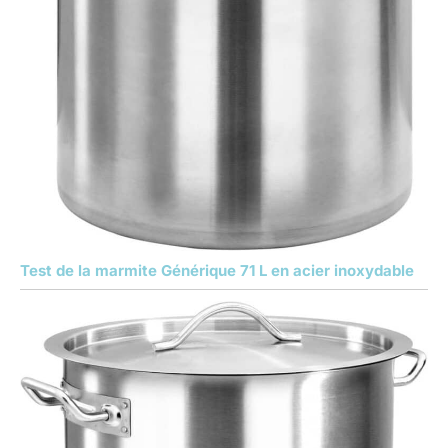
Test de la marmite Générique 71 L en acier inoxydable