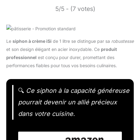
5/5 - (7 votes)
Le
siphon à crème iSi
de 1 litre se distingue par sa
robustesse
et son design élégant en acier inoxydable. Ce
produit
professionnel
est conçu pour durer, promettant des
performances fiables pour tous vos besoins culinaires.
🔍
Ce siphon à la capacité généreuse
pourrait devenir un allié précieux
dans votre cuisine.