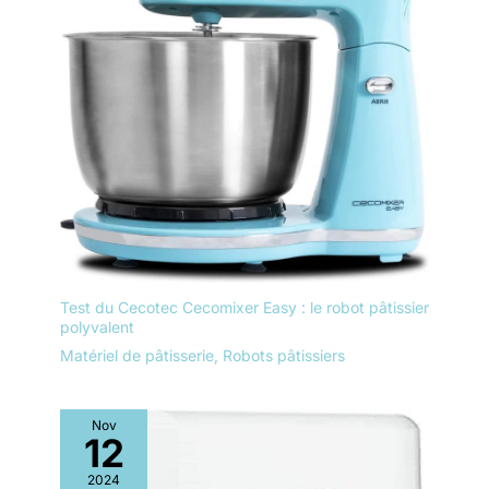
Test du Cecotec Cecomixer Easy : le robot pâtissier
polyvalent
Matériel de pâtisserie
,
Robots pâtissiers
Nov
12
2024