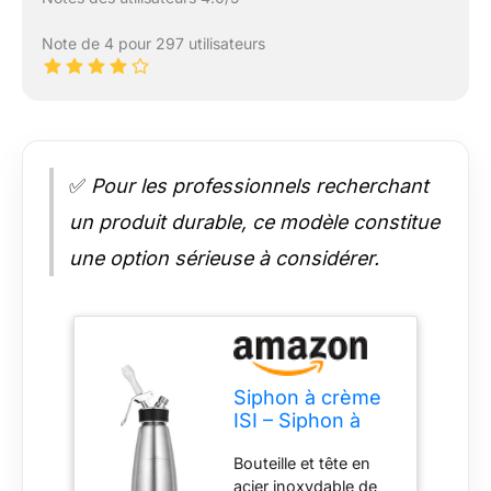
Note de 4 pour 297 utilisateurs
✅
Pour les professionnels recherchant
un produit durable, ce modèle constitue
une option sérieuse à considérer.
Siphon à crème
ISI – Siphon à
crème 1 l.
Bouteille et tête en
Matériau : acier
acier inoxydable de
inoxydable.