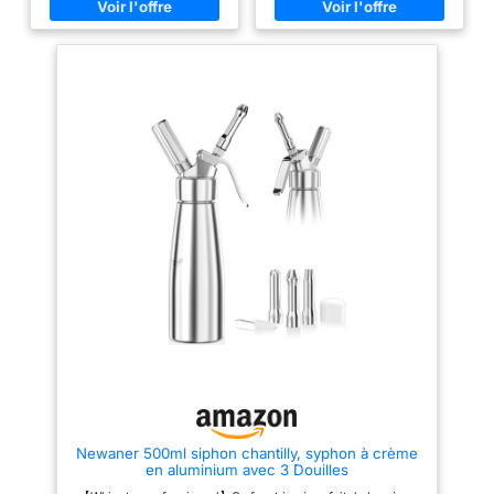
en silicone séparé et de
regard. Facile à décorer et à
filetages renforcés pour éviter
ranger grâce au sac en filet
l'étanchéité et les fuites.
fourni. UNE DÉLICIEUSE
Multifonction : comprend 3
CHARME EN 30 SECONDES -
buses en acier inoxydable :
Tu as envie d'une délicieuse
buse lotus, buse droite et buse
crème fouettée sans effort ?
croisée, vous pouvez décorer le
Avec le Siphon Cuisine,
gâteau selon vos préférences et
préparez 500 ml de crème
besoins, nous avons également
fraîche fouettée en 30 secondes
une brosse de nettoyage,
seulement. OFFRE DE
pratique pour vous de retirer et
REMBOURSEMENT - Si le
de nettoyer facilement la buse.
distributeur de crème ne répond
Facile à utiliser : la poignée du
pas à tes attentes, nous te
pistolet à crème au beurre est
remboursons 100% du prix
fabriquée à partir d'un ressort
d'achat. JOINT EN SILICONE &
durable, vous pouvez
TÊTE RÉSISTANTE AUX
rapidement presser les moules
DÉRAPAGES - Le joint en
à crème au beurre et le
silicone permet une utilisation à
distributeur de crème fouettée
long terme. La tête
peut garder votre crème
antidérapante facilite
fouettée fraîche pendant des
l'utilisation.
jours. Il suffit de le placer dans
le réfrigérateur et de le secouer
à nouveau pour étaler la crème
fouettée. Frais et délicieux
Poignée confortable : la
poignée ergonomique avec
Newaner 500ml siphon chantilly, syphon à crème
ressort durable vous permet de
en aluminium avec 3 Douilles
façonner rapidement et
facilement la forme de crème