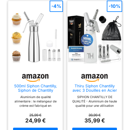
et une brosse de
-4%
-10%
nettoyage. Passe au
lave-vaisselle Certifié
NSF
500ml Siphon Chantilly,
Thiru Siphon Chantilly
Siphon de Chantilly
avec 3 Douilles en Acier
Decorating Gâteaux et
Inoxydable & Sac en Filet
Aluminium de qualité
SIPHON CHANTILLY DE
Desserts, Syphon à
- Mousses et Crèmes -
alimentaire : le mélangeur de
QUALITÉ - Aluminium de haute
crème en Aluminium
Siphon Cuisine 500ml
crème est fabriqué en
qualité pour une utilisation
avec 3 Douilles en Acier
(Blanc)
aluminium de qualité
durable et de délicieuses
Inoxydable et 1 Brosse de
alimentaire, ce qui lui confère
expériences de dessert. 3
25,99 €
39,99 €
Nettoyage, pour Mousses
une excellente durabilité et
DOUILLES EN ACIER
24,99 €
35,99 €
et Crèmes
stabilité. L'ouverture de la
INOXYDABLE - Fais de ton
bouteille est équipée d'un joint
dessert un véritable accroche-