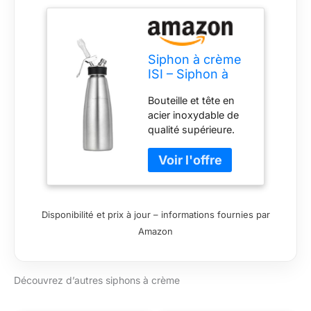
Siphon à crème
ISI – Siphon à
crème 1 l.
Bouteille et tête en
Matériau : acier
acier inoxydable de
inoxydable.
qualité supérieure.
Piston amovible en
acier inoxydable et
joint en silicone avec
languette à
dégagement rapide
Disponibilité et prix à jour – informations fournies par
pour un nettoyage
Amazon
facile et hygiénique.
Livré avec un embout
décorateur avec
filetage en acier
Découvrez d’autres siphons à crème
inoxydable, un
support de chargeur