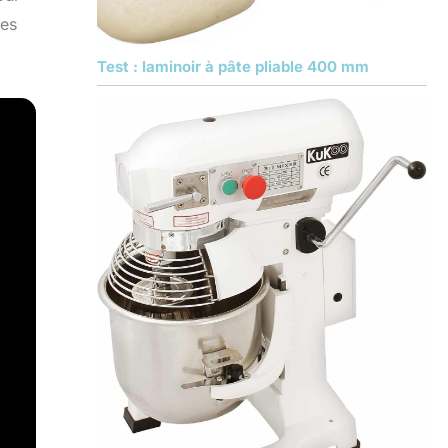
tes
Test : laminoir à pâte pliable 400 mm