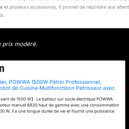
es
et plusieurs accessoires, il promet de répondre aux atten
ix.
 prix modéré.
sier, POWWA 1500W Pétrin Professionnel,
obot de Cuisine Multifonctionn Pétrisseur avec
trique, Batteur, Fouet, Couvercle, Bol 6,2
sant de 1500 W】 Le batteur sur socle électrique POWWA
moteur manuel 8830 haut de gamme avec une consommation
00 W, il a une longue durée de vie et fournit une puissance
ondre à la plupart de vos exigences pour un mélangeur de
 de fonctionnement <70dB) 🍞【7 modes de vitesse】 6
€