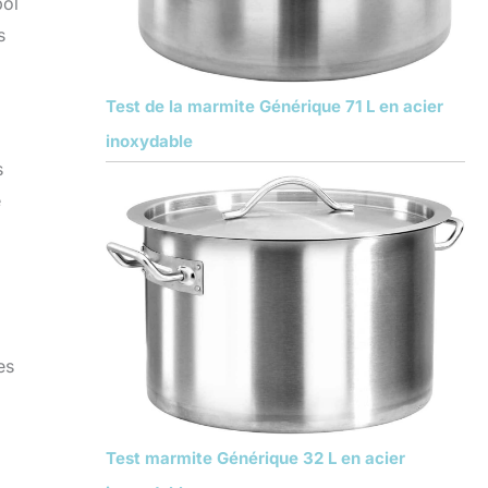
bol
s
Test de la marmite Générique 71 L en acier
inoxydable
s
e
es
Test marmite Générique 32 L en acier