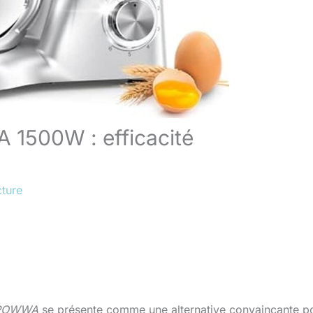
 1500W : efficacité
cture
POWWA
se présente comme une alternative convaincante p