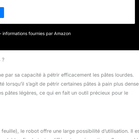
ange continu faible à élevé et 1 mode d'impulsion peuvent
nge sur mesure sans effort et en profondeur pour une
ts, tels que la pâte, les œufs, la viande, les légumes, la pizza,
n, les biscuits, la pâtisserie, Muffins, gaufres, glaçage,
 de pommes de terre et plus 🍕【Bol de 6,2 L】 Ce bol à
riqué à partir d'acier inoxydable 304 importé qui garantit la
r – informations fournies par Amazon
aire et la capacité de 6,2 L peut satisfaire la plupart des
otidiennes des familles de 3 à 7 personnes. Un pare-
movible approprié avec un grand orifice d'alimentation aide
ngrédients sans faire de dégâts, vous permettant de cuisiner
 ?
 de profiter de la préparation de plats faits maison 🍩
3 en 1】 Le batteur sur socle multifonctionnel comprend un
e par sa capacité à pétrir efficacement les pâtes lourdes.
ur avec une vitesse de 1 à 3 niveaux pour la pâte, un batteur
té lorsqu’il s’agit de pétrir certaines pâtes à pain plus dense
à vitesse moyenne, un fouet pour mélanger les œufs à
et tous les accessoires vont au lave-vaisselle pour Nettoyage
es pâtes légères, ce qui en fait un outil précieux pour le
e 🍝【Facile à utiliser】 Appuyez simplement sur le bouton de
lever la tête pour mettre le bol de mélange, puis faites
ans le sens horaire pour le verrouiller ; Le mélangeur à tête
t d'accéder facilement à l'installation ou à la désinstallation
ccessoires ; Placez le mélangeur entier sur une plate-forme
ille), le robot offre une large possibilité d’utilisation. Il e
ds d'aspiration antidérapants sur le fond assureront la