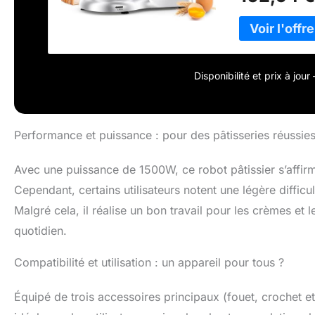
vitesses de mél
assurer un méla
variété d'alimen
le gâteau, le pai
meringue, purée
mélanger est fab
Disponibilité et prix à jou
sécurité aliment
utilisations qu
éclaboussures a
à ajouter des i
Performance et puissance : pour des pâtisseries réussies
très facilement,
【Multifonction 
Avec une puissance de 1500W, ce robot pâtissier s’affirm
crochet pétrisse
Cependant, certains utilisateurs notent une légère difficul
pour mélanger 
grande vitesse 
Malgré cela, il réalise un bon travail pour les crèmes et l
rapide et facil
quotidien.
montée pour sou
pivoter le bol d
Compatibilité et utilisation : un appareil pour tous ?
inclinable perme
du bol et des a
Équipé de trois accessoires principaux (fouet, crochet et feu
plate, les 5 pie
stabilité;