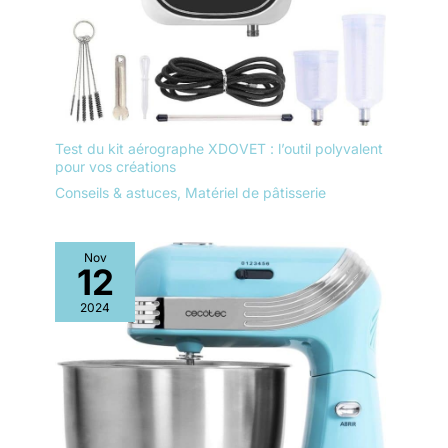
bien encore pétrir
une pâte à pizza une
pâte levée Mixez
hacher mélanger
fouettez préparez à
vous de jouer !
Test du kit aérographe XDOVET : l’outil polyvalent
pour vos créations
Conseils & astuces
,
Matériel de pâtisserie
Nov
12
2024