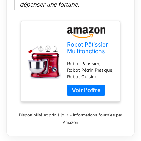
dépenser une fortune.
Robot Pâtissier
Multifonctions
5.5l 1500w
Robot Pâtissier,
Rouge - BAT-
Robot Pétrin Pratique,
1519
Robot Cuisine
Multifonctions,
Pétrisseur
Professionnel Stable
et Rapide avec 6
Vitesses et Bol 55L
Disponibilité et prix à jour – informations fournies par
Solide 1500W avec
Amazon
Batteur Crochet
Fouet et spatule
Facile à pétrir avec un