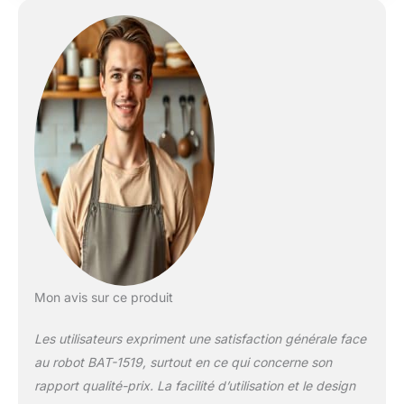
moteur à mouvement
planétaire puissant
de 1500W qui assure
un mélange uniforme
des ingrédients Il est
facile et rapide de
pétrir des pâtes à
pizza, des pâtes à
pain, des pâtes à
crêpes, des pâtes à
brioche Et de réaliser
des pâtisseries plus
rapidement! Produit
garantie 2 ans
Grande capacité:
Robot batteur mixeur
Mon avis sur ce produit
de cuisine
multifonctionnel avec
Les utilisateurs expriment une satisfaction générale face
un bol en acier
au robot BAT-1519, surtout en ce qui concerne son
inoxydable solide de
55L il convient pour
rapport qualité-prix. La facilité d’utilisation et le design
une grande famille ou