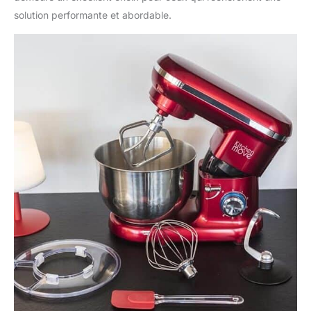
anti-surchauffe C'est
solution performante et abordable.
un robot solide robuste
et agréable pour
pâtisser Alimentation :
220-240V AC 50/60Hz
Idéal pour mélanger
une pâte à pizza une
pâte feuilletée ou une
pâte brisée Parfait pour
fouetter une
mayonnaise de la
chantilly ou des blancs
en neige Ou bien
encore pétrir une pâte
à pizza une pâte levée
Mixez hacher mélanger
fouettez préparez à
vous de jouer !