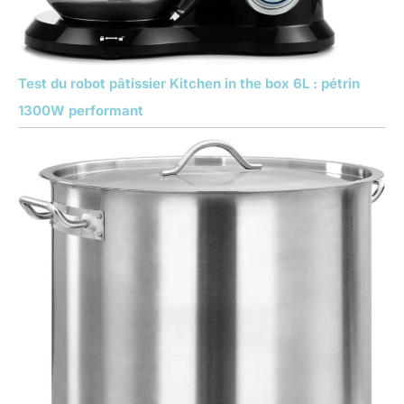
Test du robot pâtissier Kitchen in the box 6L : pétrin
1300W performant