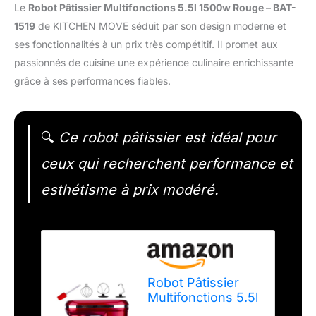
Le
Robot Pâtissier Multifonctions 5.5l 1500w Rouge – BAT-
1519
de KITCHEN MOVE séduit par son design moderne et
ses fonctionnalités à un prix très compétitif. Il promet aux
passionnés de cuisine une expérience culinaire enrichissante
grâce à ses performances fiables.
🔍
Ce robot pâtissier est idéal pour
ceux qui recherchent performance et
esthétisme à prix modéré.
Robot Pâtissier
Multifonctions 5.5l
1500w Rouge -