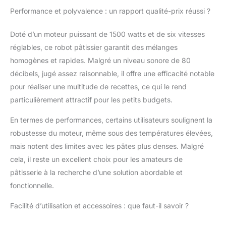
des pâtisseries plus
Performance et polyvalence : un rapport qualité-prix réussi ?
rapidement! Produit
garantie 2 ans Grande
Doté d’un moteur puissant de 1500 watts et de six vitesses
capacité: Robot batteur
mixeur de cuisine
réglables, ce robot pâtissier garantit des mélanges
multifonctionnel avec
homogènes et rapides. Malgré un niveau sonore de 80
un bol en acier
décibels, jugé assez raisonnable, il offre une efficacité notable
inoxydable solide de
pour réaliser une multitude de recettes, ce qui le rend
55L il convient pour
une grande famille ou
particulièrement attractif pour les petits budgets.
un restaurant Facile à
nettoyer privilégiez le
En termes de performances, certains utilisateurs soulignent la
lavage à la main Facile
robustesse du moteur, même sous des températures élevées,
à utiliser: Robot
mais notent des limites avec les pâtes plus denses. Malgré
pâtissier avec un
cela, il reste un excellent choix pour les amateurs de
couvercle anti
éclaboussures
pâtisserie à la recherche d’une solution abordable et
amovible transparent
fonctionnelle.
une spatule et 3
accessoires (le crochet
Facilité d’utilisation et accessoires : que faut-il savoir ?
à pâte le batteur le
fouet) Toutes les