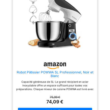
accessoires (le
est doté d’un bol mélangeur
farine pour 3 à 8 membres de la
spacieux de 6,2 litres en acier
famille et peut également être
crochet à pâte le
inoxydable et est fourni avec un
utilisé à des fins commerciales,
batteur le fouet)
fouet, un crochet pétrisseur et
offrant un volume suffisant pour
un batteur plat. Un couvercle
de nombreuses recettes. De
Toutes les pièces
anti-projection est fixé au-
plus, la protection anti-
sont faciles à
dessus du bol, avec une
débordement intégrée facilite
changer et faciles à
ouverture de remplissage pour
l'ajout d'ingrédients et vous
que vous puissiez ajouter des
évite de nettoyer toute la cuisine
laver Rapide et stable:
ingrédients pendant que le
à la fin. Le couvercle
Robot pâtissier avec
robot est en marche. Cela évite
transparent vous permet de
les éclaboussures et permet de
contrôler régulièrement le
un bouton de 6
garder la cuisine, vous-même et
processus de pétrissage. 【6
vitesses + bouton
l'appareil propres. 𝗠𝗜𝗫𝗘𝗨𝗥
Vitesses en Option + Fonction
pulse Il est très
𝗘𝗡 𝗩𝗘𝗥𝗥𝗘 𝗗𝗘 𝟭,𝟱𝗟 : Avec
Pulse】Ce robot patissier
une capacité de 1,5 litre, vous
multifonctionnel dispose de 6
rapide à mélanger Il
pouvez rapidement mixer et
vitesses contrôlées pour vous
est doté de 6 pieds
préparer des smoothies, sauces
offrir le choix le plus varié
et soupes grâce aux lames en
d'applications et de
antidérapants et est
Robot Pâtissier POWWA 5L Professionnel, Noir et
acier inoxydable. Parfait pour
préparations alimentaires
très stable grâce aux
Blanc
préparer des recettes saines et
différentes.La puissance
ventouses sur le sol Il
savoureuses. Grâce au moteur
d'impulsion P- atteint
Capacité généreuse de 5L: Le grand récipient en acier
puissant de 2000W, même
instantanément la vitesse
repose fermement
inoxydable offre un espace suffisant pour toutes vos
broyer des glaçons devient un
maximale pour donner à votre
préparations. Chaque mixeur de cuisine POWWA est livré avec
sur votre plan de
jeu d’enfant. 𝗨𝗧𝗜𝗟𝗜𝗦𝗔𝗧𝗜𝗢𝗡
pain et à votre beurre une
un crochet à pâte, un fouet plat, une cuillère à miettes en métal
𝗩𝗘𝗥𝗦𝗔𝗧𝗜𝗟𝗘 : En plus de
texture crémeuse et ferme et la
travail et ne glisse
et un déflecteur d'écoulement pour éviter la désorganisation
75,99 €
mixer et de mélanger, le robot
piste planétaire peut être
pas même à la
lors du pétrissage 10+1 vitesses pour chaque recette: La
74,09 €
offre bien plus de possibilités.
envoyée uniformément à 360
puissante fonction de mélange planétaire convient au mélange
vitesse maximale
Utilisez le cutter avec ses 3
degrés pour que vous obteniez
de pâtes à pain, de pâtes épaisses, de meringue et de crème
accessoires pour couper et
un gâteau parfait. 【Conception