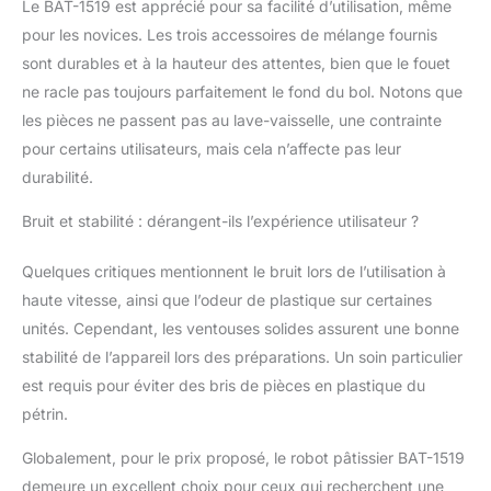
Le BAT-1519 est apprécié pour sa facilité d’utilisation, même
pièces sont faciles à
pour les novices. Les trois accessoires de mélange fournis
changer et faciles à
sont durables et à la hauteur des attentes, bien que le fouet
laver Rapide et stable:
Robot pâtissier avec un
ne racle pas toujours parfaitement le fond du bol. Notons que
bouton de 6 vitesses +
les pièces ne passent pas au lave-vaisselle, une contrainte
bouton pulse Il est très
pour certains utilisateurs, mais cela n’affecte pas leur
rapide à mélanger Il est
durabilité.
doté de 6 pieds
antidérapants et est
Bruit et stabilité : dérangent-ils l’expérience utilisateur ?
très stable grâce aux
ventouses sur le sol Il
Quelques critiques mentionnent le bruit lors de l’utilisation à
repose fermement sur
votre plan de travail et
haute vitesse, ainsi que l’odeur de plastique sur certaines
ne glisse pas même à
unités. Cependant, les ventouses solides assurent une bonne
la vitesse maximale
stabilité de l’appareil lors des préparations. Un soin particulier
Silencieux : Robot
est requis pour éviter des bris de pièces en plastique du
pâtissier multifonction
très silencieux avec un
pétrin.
bruit au-dessous de 80
Globalement, pour le prix proposé, le robot pâtissier BAT-1519
DB Système de
verrouillage Protection
demeure un excellent choix pour ceux qui recherchent une