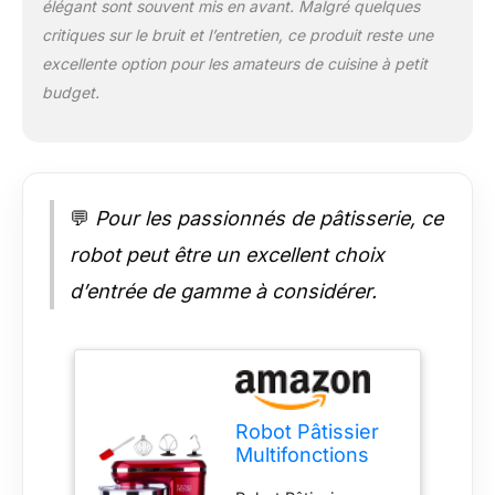
élégant sont souvent mis en avant. Malgré quelques
un restaurant Facile à
critiques sur le bruit et l’entretien, ce produit reste une
nettoyer privilégiez le
excellente option pour les amateurs de cuisine à petit
lavage à la main
Facile à utiliser: Robot
budget.
pâtissier avec un
couvercle anti
éclaboussures
amovible transparent
une spatule et 3
💬
Pour les passionnés de pâtisserie, ce
accessoires (le
robot peut être un excellent choix
crochet à pâte le
batteur le fouet)
d’entrée de gamme à considérer.
Toutes les pièces
sont faciles à
changer et faciles à
laver Rapide et stable:
Robot pâtissier avec
un bouton de 6
Robot Pâtissier
vitesses + bouton
Multifonctions
pulse Il est très
5.5l 1500w
rapide à mélanger Il