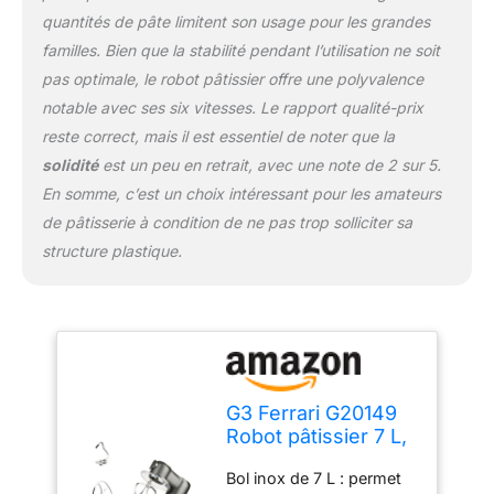
étapes qui le nécessitent
quantités de pâte limitent son usage pour les grandes
Stabilité et sécurité : les
familles. Bien que la stabilité pendant l’utilisation ne soit
pieds à ventouse
pas optimale, le robot pâtissier offre une polyvalence
contribuent à stabiliser
notable avec ses six vitesses. Le rapport qualité-prix
l’appareil sur le plan de
travail, tandis que le
reste correct, mais il est essentiel de noter que la
dispositif de sécurité aide
solidité
est un peu en retrait, avec une note de 2 sur 5.
à éviter les démarrages
En somme, c’est un choix intéressant pour les amateurs
involontaires
de pâtisserie à condition de ne pas trop solliciter sa
structure plastique.
G3 Ferrari G20149
Robot pâtissier 7 L,
1400 W, 1800 W
Bol inox de 7 L : permet
max, Gris Anthracite