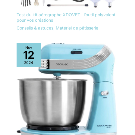
Test du kit aérographe XDOVET : l’outil polyvalent
pour vos créations
Conseils & astuces
,
Matériel de pâtisserie
Nov
12
2024