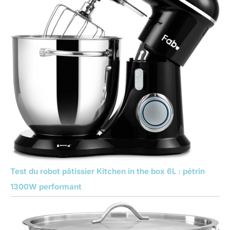
Test du robot pâtissier Kitchen in the box 6L : pétrin
1300W performant