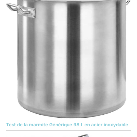
Test de la marmite Générique 98 L en acier inoxydable