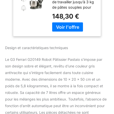
de travailler jusqu’à 3 kg
de pâtes souples pour
gâteaux, 2 kg de pâtes
148,30 €
plus fermes, comme les
pâtes à pain ou à pizza,
et 1,5 kg de pâte aux
œufs pour préparer des
pâtes fraîches Évolutif
uniquement avec des
Design et caractéristiques techniques
accessoires optionnels
d’origine G3 Ferrari:
Le G3 Ferrari G20149 Robot Pâtissier Pastaio s’impose par
hachoir à viande G20114,
laminoir à pâtes G20115,
son design sobre et élégant, revêtu d’une couleur gris
accessoire G20116 pour
anthracite qui s’intègre facilement dans toute cuisine
les tagliatelles et
moderne. Avec des dimensions de 10 x 20 x 50 cm et un
accessoire G20117 pour
poids de 5,8 kilogrammes, il se montre à la fois compact et
les spaghettis 3
robuste. Sa capacité de 7 litres offre un espace généreux
accessoires inclus +
pare-éclaboussures
pour les mélanges les plus ambitieux. Toutefois, l’absence de
transparent : fouet en
fonction d’arrêt automatique peut être un inconvénient pour
inox pour monter la
certains utilisateurs. Les pièces détachées ne sont