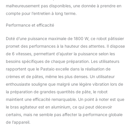
crème et les blancs en
malheureusement pas disponibles, une donnée à prendre en
neige, crochet pétrisseur
en aluminium pour les
compte pour l’entretien à long terme.
pâtes à pain et à pizza, et
batteur plat pour les
Performance et efficacité
pâtes sablées et les
crèmes. Le pare-
Doté d’une puissance maximale de 1800 W, ce robot pâtissier
éclaboussures aide à
promet des performances à la hauteur des attentes. Il dispose
garder le plan de travail
de 6 vitesses, permettant d’ajuster la puissance selon les
plus propre 6 vitesses +
besoins spécifiques de chaque préparation. Les utilisateurs
fonction Pulse : les 6
vitesses permettent
rapportent que le Pastaio excelle dans la réalisation de
d’adapter le rythme au
crèmes et de pâtes, même les plus denses. Un utilisateur
type de pâte, tandis que
enthousiaste souligne que malgré une légère vibration lors de
la fonction Pulse apporte
la préparation de grandes quantités de pâte, le robot
plus d’intensité lors des
étapes qui le nécessitent
maintient une efficacité remarquable. Un point à noter est que
Stabilité et sécurité : les
le bras agitateur est en aluminium, ce qui peut décevoir
pieds à ventouse
certains, mais ne semble pas affecter la performance globale
contribuent à stabiliser
de l’appareil.
l’appareil sur le plan de
travail, tandis que le