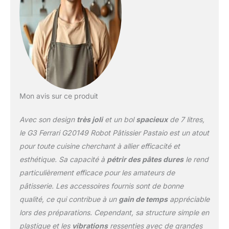
accessoire G20117 pour
les spaghettis 3
accessoires inclus +
pare-éclaboussures
transparent : fouet en
inox pour monter la
crème et les blancs en
neige, crochet pétrisseur
en aluminium pour les
Mon avis sur ce produit
pâtes à pain et à pizza, et
batteur plat pour les
Avec son design
très joli
et un bol
spacieux
de 7 litres,
pâtes sablées et les
crèmes. Le pare-
le G3 Ferrari G20149 Robot Pâtissier Pastaio est un atout
éclaboussures aide à
pour toute cuisine cherchant à allier efficacité et
garder le plan de travail
esthétique. Sa capacité à
pétrir des pâtes dures
le rend
plus propre 6 vitesses +
particulièrement efficace pour les amateurs de
fonction Pulse : les 6
vitesses permettent
pâtisserie. Les accessoires fournis sont de bonne
d’adapter le rythme au
qualité, ce qui contribue à un
gain de temps
appréciable
type de pâte, tandis que
lors des préparations. Cependant, sa structure simple en
la fonction Pulse apporte
plastique et les
vibrations
ressenties avec de grandes
plus d’intensité lors des