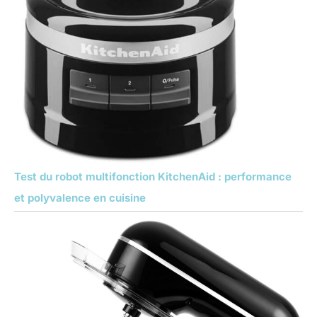
Test du robot multifonction KitchenAid : performance
et polyvalence en cuisine