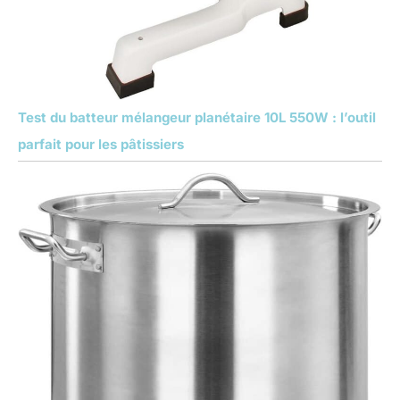
Test du batteur mélangeur planétaire 10L 550W : l’outil
parfait pour les pâtissiers