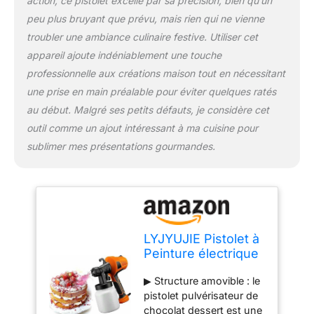
action, ce pistolet excelle par sa précision, bien qu’un
créatifs, la décoration de
peu plus bruyant que prévu, mais rien qui ne vienne
gâteaux, facile et simple,
produit de beaux effets.
troubler une ambiance culinaire festive. Utiliser cet
▶ Profitez du plaisir de la
appareil ajoute indéniablement une touche
pâtisserie : le kit de
professionnelle aux créations maison tout en nécessitant
pistolet pulvérisateur de
une prise en main préalable pour éviter quelques ratés
décoration de gâteaux
peut être utilisé pour
au début. Malgré ses petits défauts, je considère cet
décorer des gâteaux, du
outil comme un ajout intéressant à ma cuisine pour
chocolat, de la mousse
sublimer mes présentations gourmandes.
et des gâteaux
fondants.Cela vous
permet de profiter de la
pâtisserie.Lorsque vous
avez de bonnes idées de
desserts, vous pouvez
LYJYUJIE Pistolet à
utiliser ce pistolet
Peinture électrique
pulvérisateur pour les
pour Chocolat, kit
réaliser. ▶ Nombreuses
▶ Structure amovible : le
de décoration de
applications : il peut
pistolet pulvérisateur de
gâteaux avec 3
également être utilisé
chocolat dessert est une
Motifs, kit de