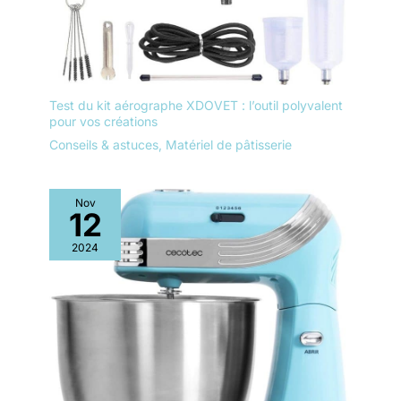
Test du kit aérographe XDOVET : l’outil polyvalent
pour vos créations
Conseils & astuces
,
Matériel de pâtisserie
Nov
12
2024