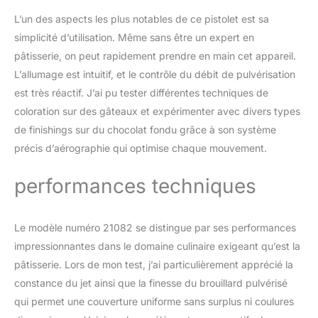
ajuster le débit selon vos
L’un des aspects les plus notables de ce pistolet est sa
besoins. ▶ Facile à
simplicité d’utilisation. Même sans être un expert en
utiliser et à nettoyer :
pistolet pulvérisateur
pâtisserie, on peut rapidement prendre en main cet appareil.
amélioré, réglable sur 3
L’allumage est intuitif, et le contrôle du débit de pulvérisation
modes de pulvérisation
est très réactif. J’ai pu tester différentes techniques de
différents : horizontal,
coloration sur des gâteaux et expérimenter avec divers types
vertical et circulaire,
principalement utilisé
de finishings sur du chocolat fondu grâce à son système
pour la décoration en
précis d’aérographie qui optimise chaque mouvement.
spray au chocolat et la
décoration de plats
performances techniques
créatifs, la décoration de
gâteaux, facile et simple,
produit de beaux effets.
Le modèle numéro 21082 se distingue par ses performances
▶ Profitez du plaisir de la
impressionnantes dans le domaine culinaire exigeant qu’est la
pâtisserie : le kit de
pistolet pulvérisateur de
pâtisserie. Lors de mon test, j’ai particulièrement apprécié la
décoration de gâteaux
constance du jet ainsi que la finesse du brouillard pulvérisé
peut être utilisé pour
qui permet une couverture uniforme sans surplus ni coulures
décorer des gâteaux, du