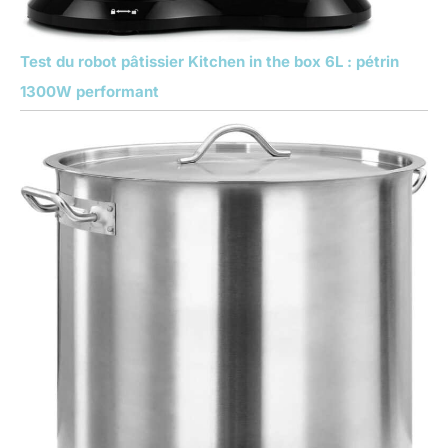
Test du robot pâtissier Kitchen in the box 6L : pétrin
1300W performant