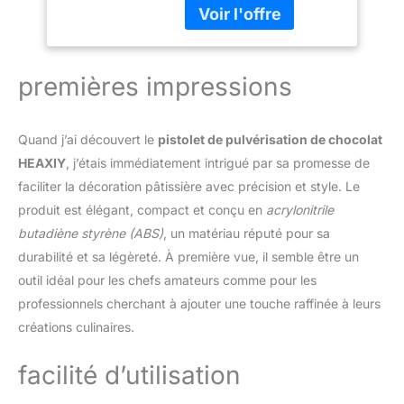
empêchant le colmatage
pâtisserie, Peinture
et assurant une
Latex
pulvérisation uniforme.La
Domestique~/
taille des particules du
spray est déterminée par
premières impressions
la concentration du
chocolat, donc plus le
liquide est fin, plus la
Quand j’ai découvert le
pistolet de pulvérisation de chocolat
pulvérisation est
HEAXIY
, j’étais immédiatement intrigué par sa promesse de
uniforme. ▶ Contrôle du
faciliter la décoration pâtissière avec précision et style. Le
débit réglable : ce kit
comprend un bouton de
produit est élégant, compact et conçu en
acrylonitrile
contrôle du débit réglable
butadiène styrène (ABS)
, un matériau réputé pour sa
qui régule la production
durabilité et sa légèreté. À première vue, il semble être un
de chocolat, garantissant
outil idéal pour les chefs amateurs comme pour les
une pulvérisation
uniforme et économisant
professionnels cherchant à ajouter une touche raffinée à leurs
les matières
créations culinaires.
premières.Vous pourrez
l'utiliser pour toutes
facilité d’utilisation
sortes de travaux et de
projets de bricolage, et