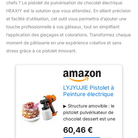
chefs ? Le pistolet de pulvérisation de chocolat électrique
HEAXIY est la solution que vous attendiez. En alliant précision
et facilité d’utilisation, cet outil vous permettra d’ajouter une
touche professionnelle à vos gâteaux, tout en simplifiant
l’application des glaçages et colorations. Transformez chaque
moment de pâtisserie en une expérience créative et sans
stress grâce à ce pistolet innovant.
LYJYUJIE Pistolet à
Peinture électrique
pour Chocolat, kit
▶ Structure amovible : le
de décoration de
pistolet pulvérisateur de
gâteaux avec 3
chocolat dessert est une
Motifs, kit de
structure amovible facile
décoration
60,46 €
à démonter et à nettoyer,
aérographe pour