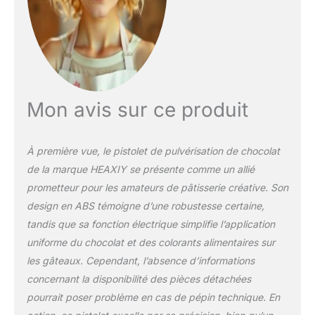
qui régule la production
de chocolat, garantissant
une pulvérisation
uniforme et économisant
les matières
premières.Vous pourrez
l'utiliser pour toutes
Mon avis sur ce produit
sortes de travaux et de
projets de bricolage, et
ajuster le débit selon vos
À première vue, le pistolet de pulvérisation de chocolat
besoins. ▶ Facile à
de la marque HEAXIY se présente comme un allié
utiliser et à nettoyer :
prometteur pour les amateurs de pâtisserie créative. Son
pistolet pulvérisateur
amélioré, réglable sur 3
design en ABS témoigne d’une robustesse certaine,
modes de pulvérisation
tandis que sa fonction électrique simplifie l’application
différents : horizontal,
uniforme du chocolat et des colorants alimentaires sur
vertical et circulaire,
les gâteaux. Cependant, l’absence d’informations
principalement utilisé
pour la décoration en
concernant la disponibilité des pièces détachées
spray au chocolat et la
pourrait poser problème en cas de pépin technique. En
décoration de plats