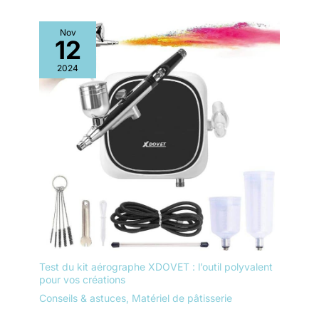
humide ou placez le moule de
pâtisserie en silicone dans
l’étagère supérieure du lave-
Nov
vaisselle.
12
2024
Test du kit aérographe XDOVET : l’outil polyvalent
pour vos créations
Conseils & astuces
,
Matériel de pâtisserie