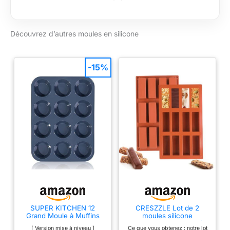
étape pour un gâteau
aux baies en quatre
langues avec photos
Découvrez d’autres moules en silicone
(anglais, russe,
espagnol, chinois).
100 % silicone de
-15%
qualité alimentaire
Contenu : 1 moule en
silicone, 1 livret avec
recette étape par
étape, 1 coffret
cadeau
SUPER KITCHEN 12
CRESZZLE Lot de 2
Grand Moule à Muffins
moules silicone
en Silicone Moule
rectangulaires 12 cavités
[ Version mise à niveau ]
Ce que vous obtenez : notre lot