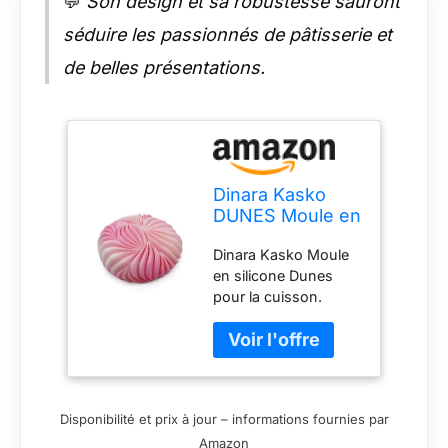
💬
Son design et sa robustesse sauront
séduire les passionnés de pâtisserie et
de belles présentations.
Dinara Kasko
DUNES Moule en
silicone pour
Dinara Kasko Moule
pâtisserie. Moule
en silicone Dunes
géométrique 3D
pour la cuisson.
en silicone pour
Moule géométrique
gâteau ou
3D en silicone pour
mousse. Par
gâteau ou mousse.
Dinara Kasko
Par le célèbre chef
pâtissier Dinara
Disponibilité et prix à jour – informations fournies par
Kasko Recette
Amazon
exclusive étape par