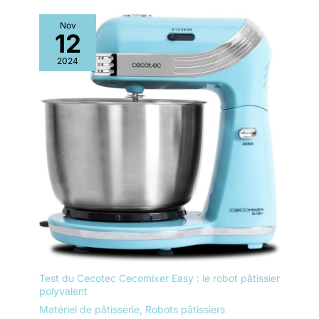
Nov
12
2024
Test du Cecotec Cecomixer Easy : le robot pâtissier
polyvalent
Matériel de pâtisserie
,
Robots pâtissiers