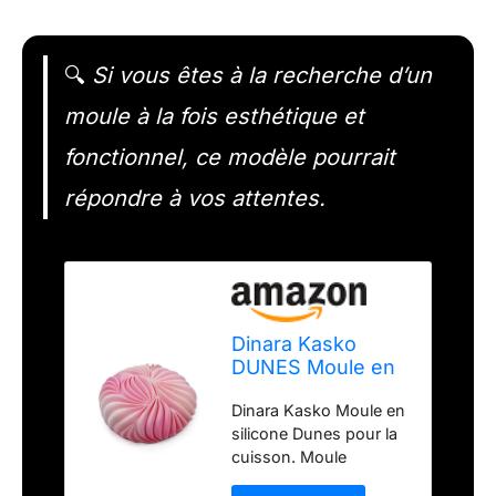
🔍
Si vous êtes à la recherche d’un
moule à la fois esthétique et
fonctionnel, ce modèle pourrait
répondre à vos attentes.
Dinara Kasko
DUNES Moule en
silicone pour
Dinara Kasko Moule en
pâtisserie. Moule
silicone Dunes pour la
géométrique 3D
cuisson. Moule
en silicone pour
géométrique 3D en
gâteau ou