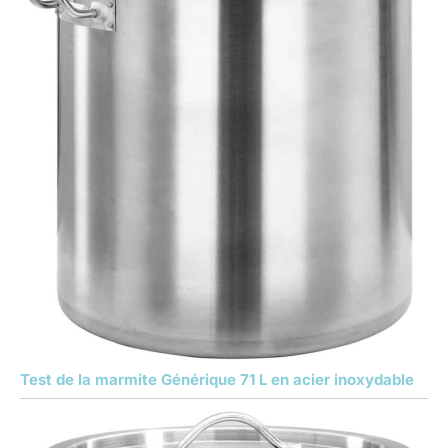
Test de la marmite Générique 71 L en acier inoxydable