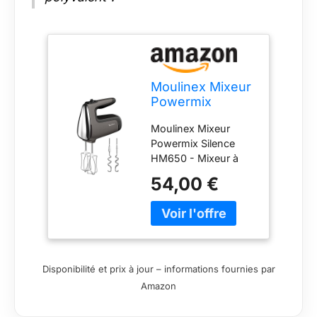
Moulinex Mixeur
Powermix
Silence HM650 -
Moulinex Mixeur
Mixeur à main
Powermix Silence
pétrisseur et
HM650 - Mixeur à
fouet 600 W -
main pétrisseur et
Vitesse réglable
54,00 €
fouet 600 W -
avec fonction
Vitesse réglable avec
turbo -
fonction turbo -
Élaboration de
Élaboration de pain,
pain, pizza ou
pizza ou patisserie -
patisserie -
Moteur silencieux,
Moteur
Disponibilité et prix à jour – informations fournies par
HM650E
silencieux,
Amazon
HM650E