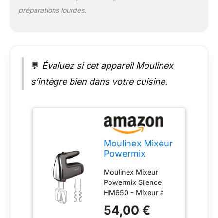
préparations lourdes.
💬
Évaluez si cet appareil Moulinex
s’intègre bien dans votre cuisine.
Moulinex Mixeur
Powermix
Silence HM650 -
Moulinex Mixeur
Mixeur à main
Powermix Silence
pétrisseur et
HM650 - Mixeur à
fouet 600 W -
main pétrisseur et
Vitesse réglable
54,00 €
fouet 600 W -
avec fonction