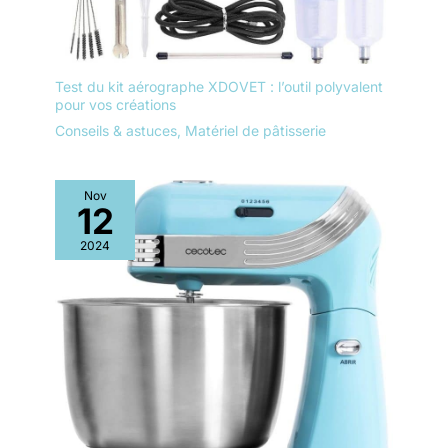
Test du kit aérographe XDOVET : l’outil polyvalent
pour vos créations
Conseils & astuces
,
Matériel de pâtisserie
Nov
12
2024