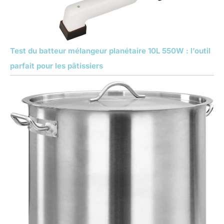
Test du batteur mélangeur planétaire 10L 550W : l’outil
parfait pour les pâtissiers