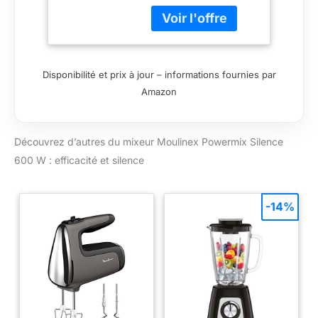
Vitesse réglable avec
turbo -
fonction turbo -
Élaboration de
Élaboration de pain,
pain, pizza ou
pizza ou patisserie -
patisserie -
Moteur silencieux,
Moteur
Disponibilité et prix à jour – informations fournies par
HM650E
silencieux,
Amazon
HM650E
Découvrez d’autres du mixeur Moulinex Powermix Silence
600 W : efficacité et silence
-14%