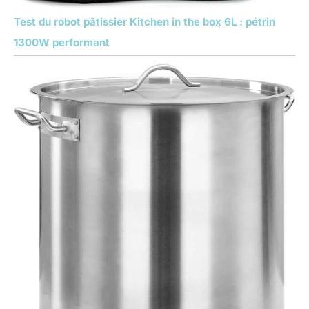
Test du robot pâtissier Kitchen in the box 6L : pétrin
1300W performant