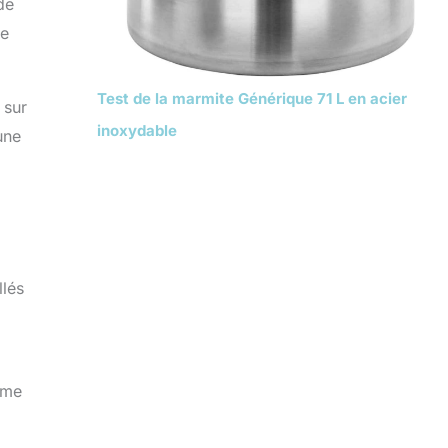
de
ne
Test de la marmite Générique 71 L en acier
 sur
inoxydable
une
llés
ume