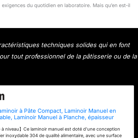
 exigences du quotidien en laboratoire. Mais qu’en est-il
ctéristiques techniques solides qui en font
r tout professionnel de la pâtisserie ou de la
aminoir à Pâte Compact, Laminoir Manuel en
able, Laminoir Manuel à Planche, épaisseur
minoir Pliable pour Boulangeries Et Pâtisseries
 à niveau】Ce laminoir manuel est doté d'une conception
40.6x22.8in)
ier inoxydable 304 de qualité alimentaire, avec une surface