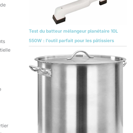
 de
Test du batteur mélangeur planétaire 10L
550W : l’outil parfait pour les pâtissiers
nts
ielle
e
tier