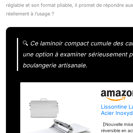
réglable et son format pliable, il promet de répondre aux
réellement à l’usage ?
🔍
Ce laminoir compact cumule des cara
une option à examiner sérieusement pou
boulangerie artisanale.
Lissontine L
Acier Inoxyd
Réglable, La
【Nouvelle mise
(Commercial
réversible en ac