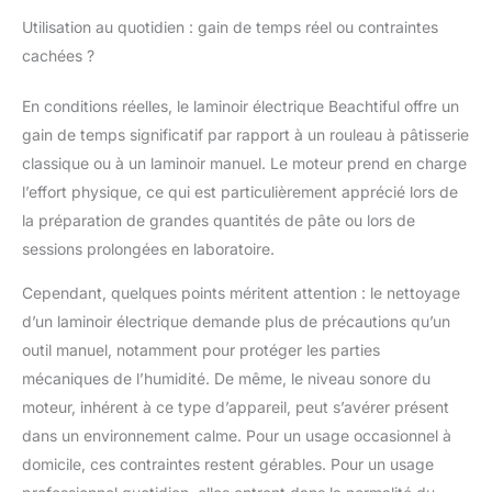
mm (0,07 à 1,18 po), ce
Utilisation au quotidien : gain de temps réel ou contraintes
qui permet de
cachées ?
s'adapter précisément
aux exigences de
différentes pâtes en
En conditions réelles, le laminoir électrique Beachtiful offre un
termes d'épaisseur de
gain de temps significatif par rapport à un rouleau à pâtisserie
croûte, pour une
classique ou à un laminoir manuel. Le moteur prend en charge
cuisson optimale à
l’effort physique, ce qui est particulièrement apprécié lors de
chaque cuisson.
la préparation de grandes quantités de pâte ou lors de
【Nettoyage facile et
durable】 Ce laminoir à
sessions prolongées en laboratoire.
pâtes pliable est équipé
de plaques de
Cependant, quelques points méritent attention : le nettoyage
pressage double face
d’un laminoir électrique demande plus de précautions qu’un
en PP écologique,
outil manuel, notamment pour protéger les parties
antiadhésif et non
mécaniques de l’humidité. De même, le niveau sonore du
toxique, ce qui le rend
adapté à tous les types
moteur, inhérent à ce type d’appareil, peut s’avérer présent
de pâtes. Léger et
dans un environnement calme. Pour un usage occasionnel à
compact, il utilise une
domicile, ces contraintes restent gérables. Pour un usage
technologie de