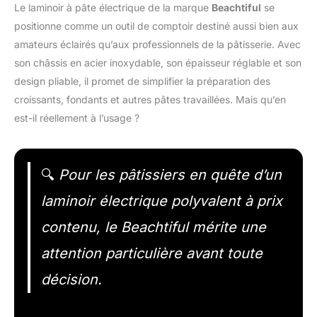
Le laminoir à pâte électrique de la marque
Beachtiful
se
positionne comme un outil de comptoir destiné aussi bien aux
amateurs éclairés qu’aux professionnels de la pâtisserie. Avec
son châssis en acier inoxydable, son épaisseur réglable et son
design pliable, il promet de simplifier la préparation des
croissants, fondants et autres pâtes travaillées. Mais qu’en
est-il réellement à l’usage ?
🔍
Pour les pâtissiers en quête d’un
laminoir électrique polyvalent à prix
contenu, le Beachtiful mérite une
attention particulière avant toute
décision.