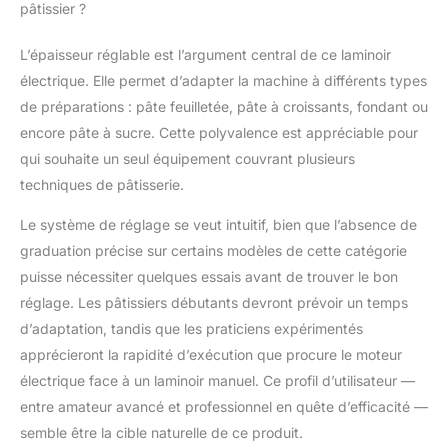
pâtissier ?
empêche les
glissements. La
L’épaisseur réglable est l’argument central de ce laminoir
machine à pâtes
électrique. Elle permet d’adapter la machine à différents types
électrique est une
solution simple pour
de préparations : pâte feuilletée, pâte à croissants, fondant ou
répondre à tous vos
encore pâte à sucre. Cette polyvalence est appréciable pour
besoins culinaires.
qui souhaite un seul équipement couvrant plusieurs
【Contrôle précis de
techniques de pâtisserie.
l'épaisseur de la pâte】
Ce laminoir à pâtes
Le système de réglage se veut intuitif, bien que l’absence de
peut traiter une large
gamme de pâtes, des
graduation précise sur certains modèles de cette catégorie
crêpes croustillantes
puisse nécessiter quelques essais avant de trouver le bon
aux viennoiseries
réglage. Les pâtissiers débutants devront prévoir un temps
moelleuses, en passant
d’adaptation, tandis que les praticiens expérimentés
par les pâtes à pizza
apprécieront la rapidité d’exécution que procure le moteur
élastiques et les pâtes
à biscuits délicates. Le
électrique face à un laminoir manuel. Ce profil d’utilisateur —
réglage de l'épaisseur
entre amateur avancé et professionnel en quête d’efficacité —
est optimisé, avec des
semble être la cible naturelle de ce produit.
options allant de 2 à 30