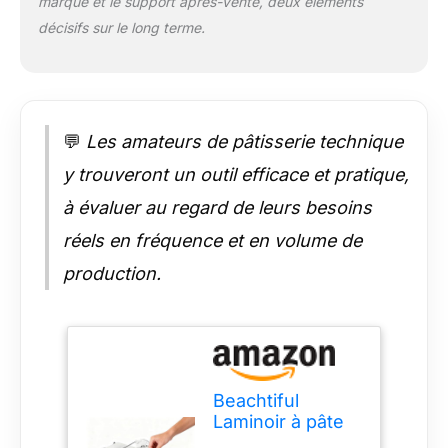
marque et le support après-vente, deux éléments
empêche les
décisifs sur le long terme.
glissements. La
machine à pâtes
électrique est une
solution simple pour
répondre à tous vos
💬
Les amateurs de pâtisserie technique
besoins culinaires.
【Contrôle précis de
y trouveront un outil efficace et pratique,
l'épaisseur de la
à évaluer au regard de leurs besoins
pâte】 Ce laminoir à
pâtes peut traiter une
réels en fréquence et en volume de
large gamme de
pâtes, des crêpes
production.
croustillantes aux
viennoiseries
moelleuses, en
passant par les pâtes
à pizza élastiques et
les pâtes à biscuits
Beachtiful
délicates. Le réglage
Laminoir à pâte
de l'épaisseur est
électrique