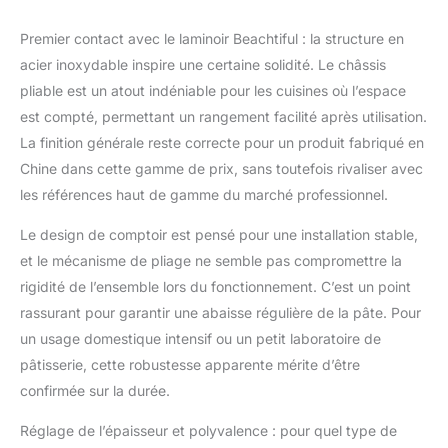
des couches parfaites,
avec un taux de
Premier contact avec le laminoir Beachtiful : la structure en
réussite très élevé.
acier inoxydable inspire une certaine solidité. Le châssis
Vous pouvez ainsi
réaliser facilement des
pliable est un atout indéniable pour les cuisines où l’espace
pâtes feuilletées de
est compté, permettant un rangement facilité après utilisation.
qualité professionnelle
La finition générale reste correcte pour un produit fabriqué en
à la maison! 【Presse à
Chine dans cette gamme de prix, sans toutefois rivaliser avec
nouilles pliable, stable
et peu encombrante】
les références haut de gamme du marché professionnel.
Son design pliable est
Le design de comptoir est pensé pour une installation stable,
son principal atout : il
optimise l'espace de la
et le mécanisme de pliage ne semble pas compromettre la
presse à pâtes.
rigidité de l’ensemble lors du fonctionnement. C’est un point
Lorsqu'elle n'est pas
rassurant pour garantir une abaisse régulière de la pâte. Pour
utilisée, elle se plie et se
un usage domestique intensif ou un petit laboratoire de
range facilement sans
prendre trop de place
pâtisserie, cette robustesse apparente mérite d’être
dans la cuisine. La
confirmée sur la durée.
base antidérapante
assure la stabilité de la
Réglage de l’épaisseur et polyvalence : pour quel type de
presse à pâtes et