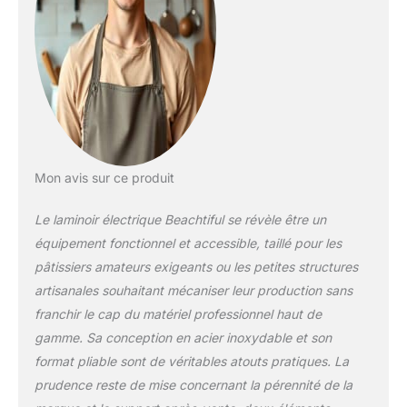
Vous pouvez ainsi
réaliser facilement
des pâtes feuilletées
de qualité
professionnelle à la
maison! 【Presse à
nouilles pliable, stable
et peu
encombrante】 Son
design pliable est son
Mon avis sur ce produit
principal atout : il
optimise l'espace de
Le laminoir électrique Beachtiful se révèle être un
la presse à pâtes.
équipement fonctionnel et accessible, taillé pour les
Lorsqu'elle n'est pas
pâtissiers amateurs exigeants ou les petites structures
utilisée, elle se plie et
se range facilement
artisanales souhaitant mécaniser leur production sans
sans prendre trop de
franchir le cap du matériel professionnel haut de
place dans la cuisine.
gamme. Sa conception en acier inoxydable et son
La base
format pliable sont de véritables atouts pratiques. La
antidérapante assure
prudence reste de mise concernant la pérennité de la
la stabilité de la
presse à pâtes et