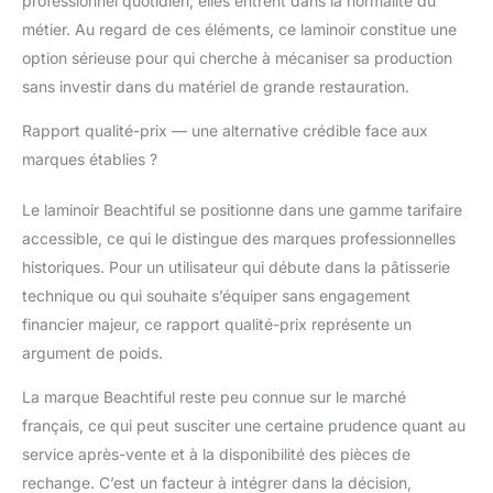
professionnel quotidien, elles entrent dans la normalité du
moulage intégrée et est
composé d'une partie
métier. Au regard de ces éléments, ce laminoir constitue une
principale en acier
option sérieuse pour qui cherche à mécaniser sa production
inoxydable, facile à
sans investir dans du matériel de grande restauration.
démonter, entièrement
lavable, durable et
Rapport qualité-prix — une alternative crédible face aux
fiable. 【Laminoir à
marques établies ?
pâte polyvalent】
Laminoir à pâte pliant
Le laminoir Beachtiful se positionne dans une gamme tarifaire
non seulement pour
laminer la pâte, comme
accessible, ce qui le distingue des marques professionnelles
les croissants, le pain
historiques. Pour un utilisateur qui débute dans la pâtisserie
danois, la pizza et la
technique ou qui souhaite s’équiper sans engagement
pâte feuilletée, mais
financier majeur, ce rapport qualité-prix représente un
aussi pour la pâte à
biscuits, la pâte
argument de poids.
bolognaise, la pâte à
La marque Beachtiful reste peu connue sur le marché
pudding, la pâte à
biscuits, la pâte à
français, ce qui peut susciter une certaine prudence quant au
spaghetti, pour
service après-vente et à la disponibilité des pièces de
répondre à vos
rechange. C’est un facteur à intégrer dans la décision,
multiples besoins