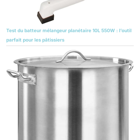
Test du batteur mélangeur planétaire 10L 550W : l’outil
parfait pour les pâtissiers