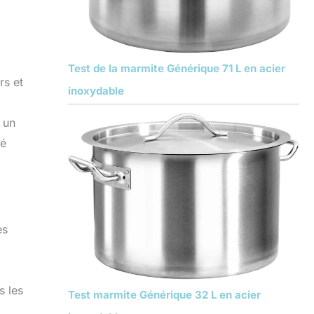
Test de la marmite Générique 71 L en acier
rs et
inoxydable
t un
né
es
s les
Test marmite Générique 32 L en acier