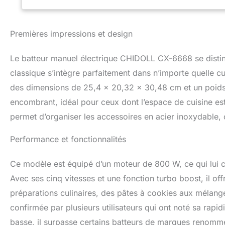
bouton turbo pour
explosion supplém
de rangement prat
Premières impressions et design
tous les accessoi
vous avez besoin
Le batteur manuel électrique CHIDOLL CX-6668 se distin
polyvalence sans p
batteurs tradition
classique s’intègre parfaitement dans n’importe quelle c
peut rapidement e
des dimensions de 25,4 x 20,32 x 30,48 cm et un poids d
appuyant d'une s
encombrant, idéal pour ceux dont l’espace de cuisine est 
soigneusement vos
alimentaire passen
permet d’organiser les accessoires en acier inoxydable, c
matériaux durables
à l'arrière, dissi
Performance et fonctionnalités
longue durée de 
Ce modèle est équipé d’un moteur de 800 W, ce qui lui 
Avec ses cinq vitesses et une fonction turbo boost, il off
préparations culinaires, des pâtes à cookies aux mélang
confirmée par plusieurs utilisateurs qui ont noté sa rapid
basse, il surpasse certains batteurs de marques renommée