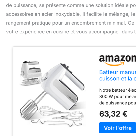
de puissance, se présente comme une solution idéale pou
accessoires en acier inoxydable, il facilite le mélange, l
rangement pratique pour un encombrement minimal. Ce p
votre expérience en cuisine et vous accompagner dans 
Batteur manue
cuisson et la 
de rangement 
Notre batteur éle
800 W pour mélang
de puissance pour
biscuits aux pépi
63,32 €
parfait pour fair
quotidiens, ce ba
vous prépariez de
de la pâte ou de 