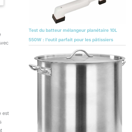
Test du batteur mélangeur planétaire 10L
e
550W : l’outil parfait pour les pâtissiers
Avec
 est
s
t