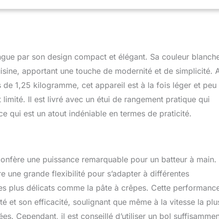
 un mélange rapide et efficace lorsque vous avez besoin d'une
entaire de puissance Gardez votre cuisine organisée avec l'étui
ique qui peut contenir soigneusement le mitigeur de cuisine et
res, ce qui permet de trouver facilement les accessoires dont
. Le design compact et léger vous offre beaucoup de
gue par son design compact et élégant. Sa couleur blanch
rendre trop de place Le batteur électrique est livré avec 2
nels, 2 crochets pétrisseurs et 2 fouets. Le bouton d'éjection
uisine, apportant une touche de modernité et de simplicité. 
nlever tous les accessoires inclus du batteur manuel en
e 1,25 kilogramme, cet appareil est à la fois léger et peu
eule main sur le bouton et garder vos mains propres Mélangez
limité. Il est livré avec un étui de rangement pratique qui
 ingrédients, les accessoires en acier inoxydable de qualité
t au lave-vaisselle, faciles à nettoyer. Construit à partir de
e qui est un atout indéniable en termes de praticité.
, le mélangeur manuel est fait pour durer, aérations à l'avant et
pation rapide de la chaleur pour une performance stable et une
vie du mélangeur
confère une puissance remarquable pour un batteur à main.
re une grande flexibilité pour s’adapter à différentes
es plus délicats comme la pâte à crêpes. Cette performance
ité et son efficacité, soulignant que même à la vitesse la plu
s. Cependant, il est conseillé d’utiliser un bol suffisammen