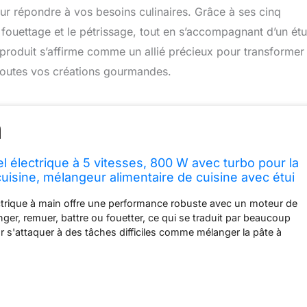
r répondre à vos besoins culinaires. Grâce à ses cinq
e fouettage et le pétrissage, tout en s’accompagnant d’un étu
roduit s’affirme comme un allié précieux pour transformer
toutes vos créations gourmandes.
l électrique à 5 vitesses, 800 W avec turbo pour la
cuisine, mélangeur alimentaire de cuisine avec étui
et 5 accessoires en acier inoxydable (2 batteurs, 2
ctrique à main offre une performance robuste avec un moteur de
er, remuer, battre ou fouetter, ce qui se traduit par beaucoup
 s'attaquer à des tâches difficiles comme mélanger la pâte à
tes de chocolat, battre les blancs d'œufs ou fouetter la crème,
e vos recettes préférées Correspond à vos besoins de mélange
tteur à main a la bonne vitesse pour la tâche à accomplir, que
 la pâte à crêpes ou de la purée de pommes de terre, pétrissez
la crème à fouetter, tournez simplement le cadran, dispose d'un