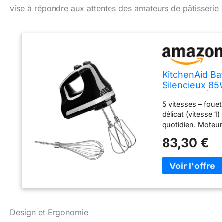
vise à répondre aux attentes des amateurs de pâtisserie e
KitchenAid Ba
Silencieux 85W
Mélange, Éjec
5 vitesses – fouet
délicat (vitesse 1
quotidien. Moteur
discret pour pâti
83,30 €
en utilisation pro
de pâte, résultats
montées, meringue
glaçages, crèmes 
pour toutes vos 
des fouets en un c
tiroir. Nettoyage 
Design et Ergonomie