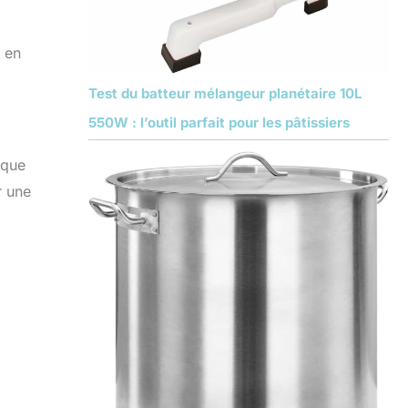
n en
Test du batteur mélangeur planétaire 10L
550W : l’outil parfait pour les pâtissiers
nque
r une