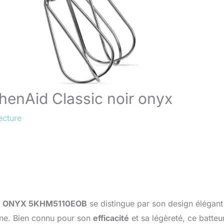
chenAid Classic noir onyx
ecture
OIR ONYX 5KHM5110EOB
se distingue par son design élégant
sine. Bien connu pour son
efficacité
et sa légèreté, ce batteu