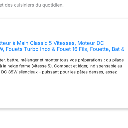
t des cuisiniers du quotidien.
tteur à Main Classic 5 Vitesses, Moteur DC
, Fouets Turbo Inox & Fouet 16 Fils, Fouette, Bat &
tion Fouets en 1 Touche, Onyx Black
ter, battre, mélanger et monter tous vos préparations : du pliage
) à la neige ferme (vitesse 5). Compact et léger, indispensable au
 DC 85W silencieux – puissant pour les pâtes denses, assez
sser tôt le matin. Poignée ergonomique pour un confort optimal
longée. Fouet turbo & fouet 16 fils en inox – moins d'accumulation
 plus légers. Inox durable, sans rouille ni taches, pour crèmes
s et mousses aériennes. Idéal pour gâteaux, biscuits,
fouettées, meringues et vinaigrettes — un seul appareil compact
recettes du quotidien comme des grandes occasions. Éjection
lic & sélecteur 5 vitesses intuitif – rangement facile dans un
rapide, prise en main immédiate dès la première utilisation.