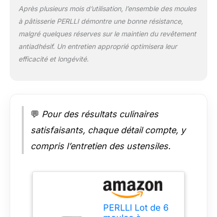
démoulage facile et
Après plusieurs mois d’utilisation, l’ensemble des moules
un nettoyage rapide.
à pâtisserie PERLLI démontre une bonne résistance,
Passent au four, au
malgré quelques réserves sur le maintien du revêtement
lave-vaisselle – Les
poêles passent au
antiadhésif. Un entretien approprié optimisera leur
four jusqu'à 446
efficacité et longévité.
degrés. Le
revêtement
antiadhésif les rend
vraiment faciles à
nettoyer dans l'évier
💬
Pour des résultats culinaires
mais ils passent
également au lave-
satisfaisants, chaque détail compte, y
vaisselle. L'ensemble
compris l’entretien des ustensiles.
comprend – deux
21,6 cm. Moules à
gâteau ronds, un
moule à cake moyen,
un moule à muffins
de 12 tasses, 35,6
PERLLI Lot de 6
cm. plaque à biscuits