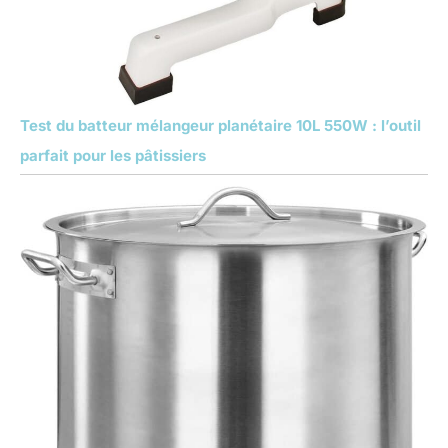
Test du batteur mélangeur planétaire 10L 550W : l’outil
parfait pour les pâtissiers