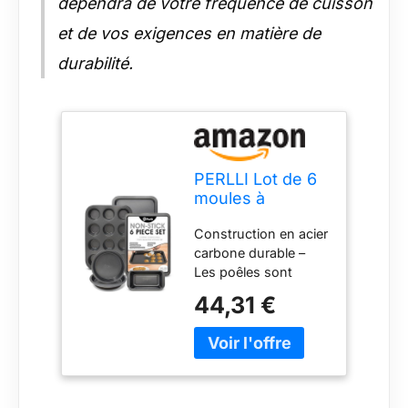
dépendra de votre fréquence de cuisson
et de vos exigences en matière de
durabilité.
PERLLI Lot de 6
moules à
pâtisserie
Construction en acier
antiadhésifs en
carbone durable –
acier au carbone
Les poêles sont
avec plaque à
fabriquées en acier
biscuits, moules
44,31 €
au carbone durable
à gâteau, moules
conçu pour durer. Ils
à muffins et
sont adaptés pour
cupcake, plat à
une utilisation dans
rôtir 22,9 x 33
les fours, les fours à
cm
convection et les