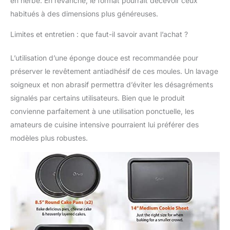
en herbe. En revanche, le format pourrait décevoir ceux
muffins de 12 tasses,
habitués à des dimensions plus généreuses.
35,6 cm. plaque à
biscuits moyenne et
Limites et entretien : que faut-il savoir avant l’achat ?
plat à rôtir moyen qui
peut également être
L’utilisation d’une éponge douce est recommandée pour
utilisé comme moule à
préserver le revêtement antiadhésif de ces moules. Un lavage
gâteau.
soigneux et non abrasif permettra d’éviter les désagréments
signalés par certains utilisateurs. Bien que le produit
convienne parfaitement à une utilisation ponctuelle, les
amateurs de cuisine intensive pourraient lui préférer des
modèles plus robustes.