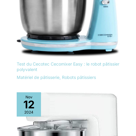
Test du Cecotec Cecomixer Easy : le robot pâtissier
polyvalent
Matériel de pâtisserie
,
Robots pâtissiers
Nov
12
2024