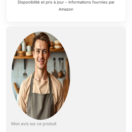
Disponibilité et prix à jour – informations fournies par
fours grille-pain. Lot
Amazon
de 6 ustensiles de
cuisine – Le kit parfait
pour les étudiants,
les cuisiniers à la
maison, les jeunes
mariés et pour votre
premier appartement.
L'ensemble
comprend tout le
nécessaire pour cuire
de délicieux repas et
friandises.
Revêtement anti-
adhésif : l'intérieur de
chaque poêle
dispose de couches
anti-adhésives qui
sont conçues pour
offrir une longue
Mon avis sur ce produit
durée de vie, un