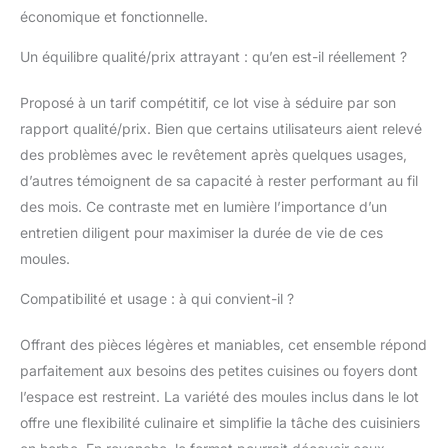
économique et fonctionnelle.
chaque poêle dispose
de couches anti-
Un équilibre qualité/prix attrayant : qu’en est-il réellement ?
adhésives qui sont
conçues pour offrir une
Proposé à un tarif compétitif, ce lot vise à séduire par son
longue durée de vie, un
démoulage facile et un
rapport qualité/prix. Bien que certains utilisateurs aient relevé
nettoyage rapide.
des problèmes avec le revêtement après quelques usages,
Passent au four, au
d’autres témoignent de sa capacité à rester performant au fil
lave-vaisselle – Les
des mois. Ce contraste met en lumière l’importance d’un
poêles passent au four
jusqu'à 446 degrés. Le
entretien diligent pour maximiser la durée de vie de ces
revêtement antiadhésif
moules.
les rend vraiment
faciles à nettoyer dans
Compatibilité et usage : à qui convient-il ?
l'évier mais ils passent
également au lave-
Offrant des pièces légères et maniables, cet ensemble répond
vaisselle. L'ensemble
parfaitement aux besoins des petites cuisines ou foyers dont
comprend – deux 21,6
l’espace est restreint. La variété des moules inclus dans le lot
cm. Moules à gâteau
ronds, un moule à cake
offre une flexibilité culinaire et simplifie la tâche des cuisiniers
moyen, un moule à