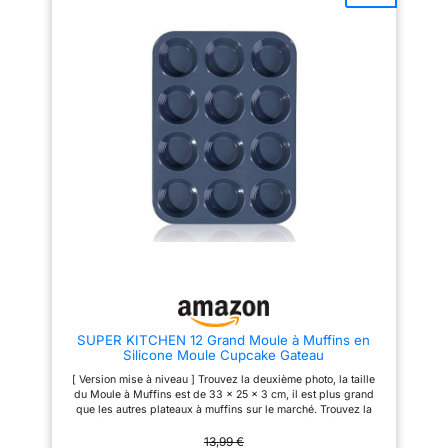
nettoyer dans l'évier
peut être utilisé au four,
aluminium 100 pourcent recycle
mais ils passent
résistant à la chaleur jusqu'à
: Jusqu'à deux fois plus
220 °C 【Revêtement
résistant que l'aluminium
également au lave-
antiadhésif】 La surface du
traditionnel alliage ultra
vaisselle. L'ensemble
moule est en matériau
écologique, nécessitant jusqu'à
antiadhésif, le moule à gâteau
95 pourcent d'énergie en moins
comprend – deux
est lisse et antiadhésif, et les
pour sa fabrication aluminium
21,6 cm. Moules à
aliments ne collent pas pendant
recyclé comparé à l'extraction
gâteau ronds, un
l'utilisation, ce qui est facile à
d'aluminium neuf Eco-
nettoyer, et lors de la cuisson de
responsable : Produit
moule à cake moyen,
gâteaux, le démoulage est plus
recyclable avec revêtement
un moule à muffins
facile, assurant l'apparence
antiadhésif sûr (pas de pfoa,
complète du gâteau et la
pas de plomb, pas de
de 12 tasses, 35,6
nourriture préparée est plus
cadmium) contrôles plus stricts
cm. plaque à biscuits
belle et délicieuse. 【Facile à
que ceux exigés par la
moyenne et plat à
utiliser】 Le moule à ressort a
réglementation en vigueur sur le
un fond plat amovible et une
contact alimentaire. Sans plomb
rôtir moyen qui peut
fonction de dégagement rapide
ni cadmium signifie sans
également être utilisé
pour éviter les fuites et
addition intentionnelle de plomb
l'étanchéité. Il est facile de
et cadmium dans les
comme moule à
retirer le gâteau du moule à
revêtements. Pas de migration à
gâteau.
gâteau sans endommager le
une concentration de 0, 005
SUPER KITCHEN 12 Grand Moule à Muffins en
moule. 【Lavage à la main
mgkg Facile a nettoyer : Le
Silicone Moule Cupcake Gateau
recommandé】 Lors du
revêtement antiadhésif est
nettoyage, veuillez choisir des
garanti sans pfoa, sans plomb,
[ Version mise à niveau ] Trouvez la deuxième photo, la taille
outils doux et des détergents
sans cadmium Fabrique en
du Moule à Muffins est de 33 x 25 x 3 cm, il est plus grand
doux pour protéger le
france par tefal, n degrès1
que les autres plateaux à muffins sur le marché. Trouvez la
revêtement antiadhésif. Évitez
mondialdes articles culinaires
troisième photo, en raison du raccordement renforcé entre les
d'utiliser des outils tranchants
source : Euromonitor
moules à l'arrière, nos moules à muffins sont plus solides, ne
13,99 €
et rugueux pour éviter de rayer
international ltd, édition home