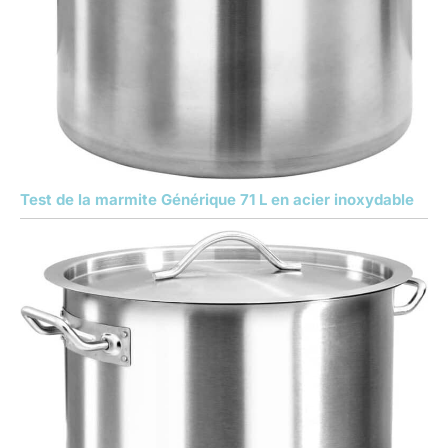
Test de la marmite Générique 71 L en acier inoxydable