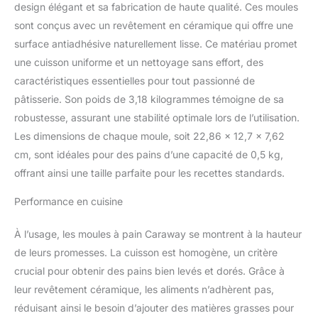
pain antiadhésifs
design élégant et sa fabrication de haute qualité. Ces moules
nécessitent moins de
sont conçus avec un revêtement en céramique qui offre une
préparation avant la
surface antiadhésive naturellement lisse. Ce matériau promet
cuisson et un nettoyage
minimal pour un
une cuisson uniforme et un nettoyage sans effort, des
nettoyage impeccable,
caractéristiques essentielles pour tout passionné de
vous donnant une
pâtisserie. Son poids de 3,18 kilogrammes témoigne de sa
expérience de cuisson
robustesse, assurant une stabilité optimale lors de l’utilisation.
plus saine et plus facile à
la maison. Revêtement
Les dimensions de chaque moule, soit 22,86 x 12,7 x 7,62
non toxique : la cuisson
cm, sont idéales pour des pains d’une capacité de 0,5 kg,
saine commence avec le
offrant ainsi une taille parfaite pour les recettes standards.
carvi. Tous nos moules à
pain sont exempts de
Performance en cuisine
PTFE, PFOA, PFAS,
plomb, cadmium et
À l’usage, les moules à pain Caraway se montrent à la hauteur
autres matériaux
de leurs promesses. La cuisson est homogène, un critère
toxiques qui peuvent
s'infiltrer dans vos
crucial pour obtenir des pains bien levés et dorés. Grâce à
aliments, ce qui les rend
leur revêtement céramique, les aliments n’adhèrent pas,
sans danger pour vous,
réduisant ainsi le besoin d’ajouter des matières grasses pour
votre famille et