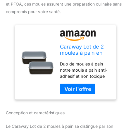
et PFOA, ces moules assurent une préparation culinaire sans
compromis pour votre santé.
Caraway Lot de 2
moules à pain en
céramique
Duo de moules à pain :
antiadhésive de 0,5
notre moule à pain anti-
kg – Revêtement en
adhésif et non toxique
céramique
est la mise à niveau
naturellement lisse
parfaite de votre arsenal
– Non toxique, sans
de pâtisserie. Il rend la
PTFE et sans PFOA
cuisson de vos recettes
– Parfait pour les
préférées plus facile et
gâteaux en
Conception et caractéristiques
plus sûre que jamais.
quartiers, pains,
Naturellement anti-
adhésif : nos moules à
Le Caraway Lot de 2 moules à pain se distingue par son