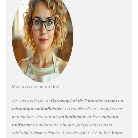
adhésif : nos moules à
pain antiadhésifs
nécessitent moins de
préparation avant la
cuisson et un nettoyage
minimal pour un
nettoyage impeccable,
vous donnant une
expérience de cuisson
plus saine et plus facile à
la maison. Revêtement
non toxique : la cuisson
saine commence avec le
carvi. Tous nos moules à
Mon avis sur ce produit
pain sont exempts de
PTFE, PFOA, PFAS,
Je suis ravie par le
Caraway Lot de 2 moules à pain en
plomb, cadmium et
céramique antiadhésive
. La qualité de ces moules est
autres matériaux
indéniable : leur nature
antiadhésive
et leur
cuisson
toxiques qui peuvent
uniforme
transforment chaque préparation en un
s'infiltrer dans vos
aliments, ce qui les rend
véritable plaisir culinaire. Leur design est à la fois
beau
sans danger pour vous,