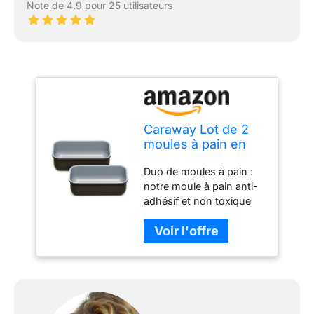
Note de 4.9 pour 25 utilisateurs
Caraway Lot de 2
moules à pain en
céramique
Duo de moules à pain :
antiadhésive de 0,5
notre moule à pain anti-
kg – Revêtement en
adhésif et non toxique
céramique
est la mise à niveau
naturellement lisse
parfaite de votre arsenal
– Non toxique, sans
de pâtisserie. Il rend la
PTFE et sans PFOA
cuisson de vos recettes
– Parfait pour les
préférées plus facile et
gâteaux en
plus sûre que jamais.
quartiers, pains,
Naturellement anti-