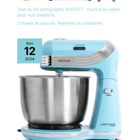
Test du kit aérographe XDOVET : l’outil polyvalent
pour vos créations
Conseils & astuces
,
Matériel de pâtisserie
Nov
12
2024