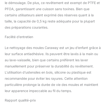
le démoulage. De plus, ce revêtement est exempt de PTFE et
l'environnement.
Construit pour durer :
PFOA, garantissant une cuisson sans toxines. Bien que
nos moules à pain
certains utilisateurs aient exprimé des réserves quant à la
peuvent résister à des
taille, la capacité de 0,5 kg reste adéquate pour la plupart
températures allant
des préparations courantes.
jusqu'à 550 °C. Après la
cuisson, lavez
Facilité d’entretien
simplement vos draps à
la main et replacez-les
Le nettoyage des moules Caraway est un jeu d’enfant grâce à
dans leurs organiseurs
pour garantir qu'ils
leur surface antiadhésive. Ils peuvent être lavés à la main ou
restent en parfait état. La
au lave-vaisselle, bien que certains préfèrent les laver
perfection de la cuisson :
manuellement pour préserver la durabilité du revêtement.
notre moule à pain de
L’utilisation d’ustensiles en bois, silicone ou plastique est
0,5 kg est parfait pour
cuire votre prochain
recommandée pour éviter les rayures. Cette attention
gâteau, pain à la banane,
particulière prolonge la durée de vie des moules et maintient
et plus encore. Que ce
leur apparence impeccable au fil du temps.
soit pour un cadeau ou
pour votre propre usage,
Rapport qualité-prix
c'est le complément