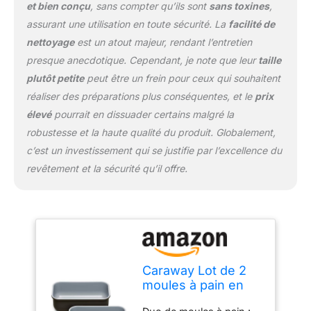
et bien conçu
, sans compter qu’ils sont
sans toxines
,
votre famille et
assurant une utilisation en toute sécurité. La
facilité de
l'environnement.
nettoyage
est un atout majeur, rendant l’entretien
Construit pour durer :
nos moules à pain
presque anecdotique. Cependant, je note que leur
taille
peuvent résister à des
plutôt petite
peut être un frein pour ceux qui souhaitent
températures allant
réaliser des préparations plus conséquentes, et le
prix
jusqu'à 550 °C. Après la
élevé
pourrait en dissuader certains malgré la
cuisson, lavez
simplement vos draps à
robustesse et la haute qualité du produit. Globalement,
la main et replacez-les
c’est un investissement qui se justifie par l’excellence du
dans leurs organiseurs
revêtement et la sécurité qu’il offre.
pour garantir qu'ils
restent en parfait état. La
perfection de la cuisson :
notre moule à pain de
0,5 kg est parfait pour
cuire votre prochain
gâteau, pain à la banane,
Caraway Lot de 2
et plus encore. Que ce
moules à pain en
soit pour un cadeau ou
céramique
pour votre propre usage,