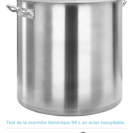
Test de la marmite Générique 98 L en acier inoxydable