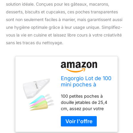
solution idéale. Conçues pour les gâteaux, macarons,
desserts, biscuits et cupcakes, ces poches transparentes
sont non seulement faciles à manier, mais garantissent aussi
une hygiène optimale grâce à leur usage unique. Simplifiez-
vous la vie en cuisine et laissez libre cours à votre créativité
sans les tracas du nettoyage.
Engorgio Lot de 100
mini poches à
douille jetables de
100 petites poches à
20,3 cm pour
douille jetables de 25,4
gâteaux, macarons,
cm, assez pour votre
desserts, biscuits,
usage quotidien (à
cupcakes
l'exception des embouts
(transparents)
et des attaches). Notre