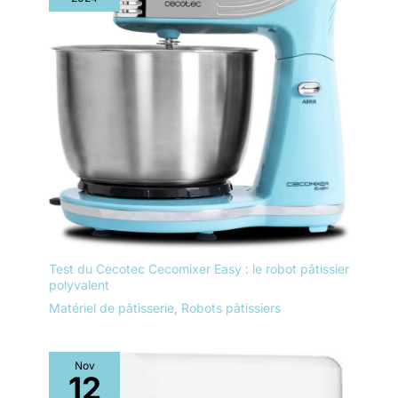
Test du Cecotec Cecomixer Easy : le robot pâtissier
polyvalent
Matériel de pâtisserie
,
Robots pâtissiers
Nov
12