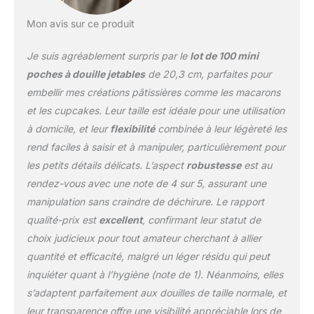
accessoires et embouts
de différentes tailles. Les
Mon avis sur ce produit
petites poches à douille
jetables n'ont pas besoin
Je suis agréablement surpris par le
lot de 100 mini
d'être nettoyées et
poches à douille jetables
de 20,3 cm, parfaites pour
peuvent être jetées après
embellir mes créations pâtissières comme les macarons
utilisation, ce qui est très
et les cupcakes. Leur taille est idéale pour une utilisation
pratique. Les sacs de
décoration de gâteaux
à domicile, et leur
flexibilité
combinée à leur légèreté les
sont parfaits pour
rend faciles à saisir et à manipuler, particulièrement pour
presser le glaçage, le
les petits détails délicats. L’aspect
robustesse
est au
chocolat et le glaçage à
rendez-vous avec une note de 4 sur 5, assurant une
la crème au beurre pour
décorer les gâteaux, les
manipulation sans craindre de déchirure. Le rapport
macarons, les cookies,
qualité-prix est
excellent
, confirmant leur statut de
les cupcakes et les
choix judicieux pour tout amateur cherchant à allier
pâtisseries, la garniture
quantité et efficacité, malgré un léger résidu qui peut
de chocolat ajoutant des
détails fins à vos
inquiéter quant à l’hygiène (note de 1). Néanmoins, elles
desserts.
s’adaptent parfaitement aux douilles de taille normale, et
leur transparence offre une visibilité appréciable lors de