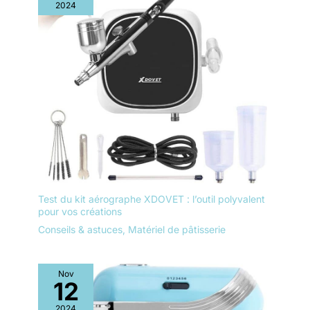
2024
Test du kit aérographe XDOVET : l’outil polyvalent
pour vos créations
Conseils & astuces
,
Matériel de pâtisserie
Nov
12
2024