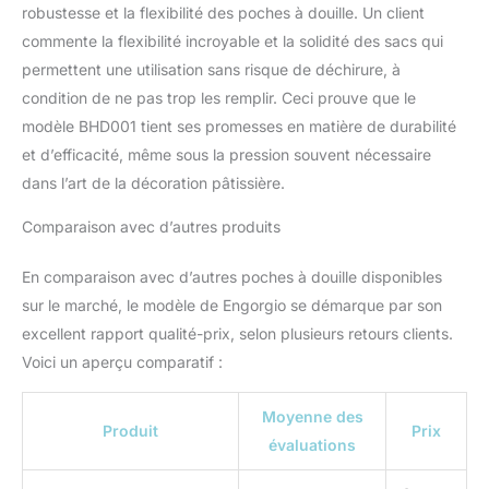
robustesse et la flexibilité des poches à douille. Un client
utilisation, ce qui est très
pratique. Les sacs de
commente la flexibilité incroyable et la solidité des sacs qui
décoration de gâteaux
permettent une utilisation sans risque de déchirure, à
sont parfaits pour
condition de ne pas trop les remplir. Ceci prouve que le
presser le glaçage, le
modèle BHD001 tient ses promesses en matière de durabilité
chocolat et le glaçage à
la crème au beurre pour
et d’efficacité, même sous la pression souvent nécessaire
décorer les gâteaux, les
dans l’art de la décoration pâtissière.
macarons, les cookies,
les cupcakes et les
Comparaison avec d’autres produits
pâtisseries, la garniture
de chocolat ajoutant des
En comparaison avec d’autres poches à douille disponibles
détails fins à vos
sur le marché, le modèle de Engorgio se démarque par son
desserts.
excellent rapport qualité-prix, selon plusieurs retours clients.
Voici un aperçu comparatif :
Moyenne des
Produit
Prix
évaluations