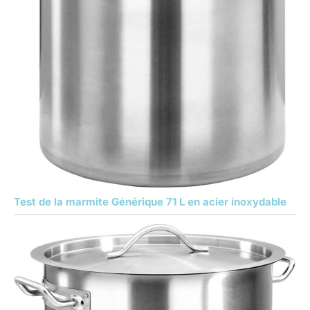
Test de la marmite Générique 71 L en acier inoxydable