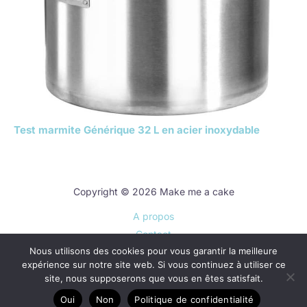
Test marmite Générique 32 L en acier inoxydable
Copyright © 2026 Make me a cake
A propos
Contact
Nous utilisons des cookies pour vous garantir la meilleure
Plan du site
expérience sur notre site web. Si vous continuez à utiliser ce
Mentions légales
site, nous supposerons que vous en êtes satisfait.
Politique de confidentialité
Oui
Non
Politique de confidentialité