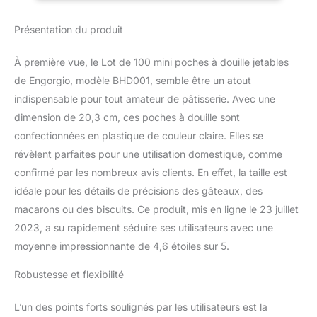
poche à douille épaisse
améliorée est fabriquée
Présentation du produit
en plastique durable,
antidérapant et de qualité
alimentaire qui est solide,
À première vue, le Lot de 100 mini poches à douille jetables
fiable et assez épais pour
de Engorgio, modèle BHD001, semble être un atout
résister à la pression de
indispensable pour tout amateur de pâtisserie. Avec une
compression et de
dimension de 20,3 cm, ces poches à douille sont
givrage sans éclater ou
fuir. Les poches à douille
confectionnées en plastique de couleur claire. Elles se
jetables peuvent être
révèlent parfaites pour une utilisation domestique, comme
fabriquées avec ou sans
confirmé par les nombreux avis clients. En effet, la taille est
embouts, tant que
idéale pour les détails de précisions des gâteaux, des
l'extrémité de la poche à
douille est coupée, elle
macarons ou des biscuits. Ce produit, mis en ligne le 23 juillet
peut bien s'adapter aux
2023, a su rapidement séduire ses utilisateurs avec une
accessoires et embouts
moyenne impressionnante de 4,6 étoiles sur 5.
de différentes tailles. Les
petites poches à douille
Robustesse et flexibilité
jetables n'ont pas besoin
d'être nettoyées et
L’un des points forts soulignés par les utilisateurs est la
peuvent être jetées après