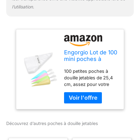
l’utilisation.
Engorgio Lot de 100
mini poches à
douille jetables de
100 petites poches à
20,3 cm pour
douille jetables de 25,4
gâteaux, macarons,
cm, assez pour votre
desserts, biscuits,
usage quotidien (à
cupcakes
l'exception des embouts
(transparents)
et des attaches). Notre
poche à douille épaisse
améliorée est fabriquée
Découvrez d’autres poches à douille jetables
en plastique durable,
antidérapant et de qualité
alimentaire qui est solide,