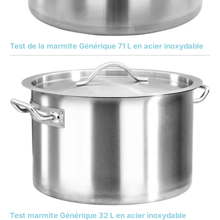
Test de la marmite Générique 71 L en acier inoxydable
Test marmite Générique 32 L en acier inoxydable