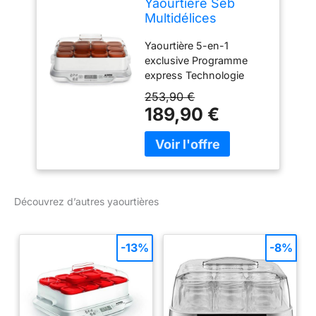
Yaourtière Seb
Multidélices
Express 12 Pots
Yaourtière 5-en-1
YG661A00 Blanc et
exclusive Programme
Marron
express Technologie
vapeur avancée Pratique
253,90 €
et facile à utiliser 12 Pots
189,90 €
Découvrez d’autres yaourtières
-13%
-8%