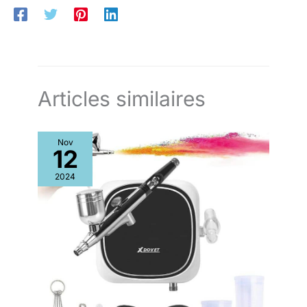
diminution du gaspillage grâce à ses pièces disponibles
rapidement à un prix raisonnable auprès de nos 6200
réparateurs agréés dans le monde. Cela nous permet de
réparer pendant de nombreuses années nos produits plutôt
que de les échanger dans le cadre de notre engagement à
protéger l’environnement et à réduire les déchets. Garantie 2
ans. Fabriqué en France
Articles similaires
Nov
12
2024