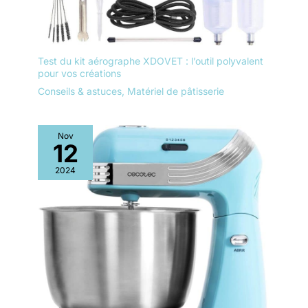
Test du kit aérographe XDOVET : l’outil polyvalent
pour vos créations
Conseils & astuces
,
Matériel de pâtisserie
Nov
12
2024