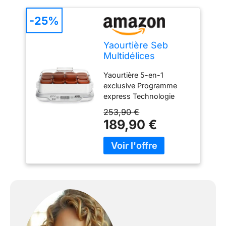
-25%
Yaourtière Seb
Multidélices
Express 12 Pots
Yaourtière 5-en-1
YG661A00 Blanc et
exclusive Programme
Marron
express Technologie
vapeur avancée Pratique
253,90 €
et facile à utiliser 12 Pots
189,90 €