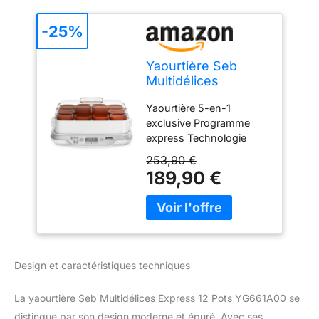
-25%
Yaourtière Seb
Multidélices
Express 12 Pots
Yaourtière 5-en-1
YG661A00 Blanc et
exclusive Programme
Marron
express Technologie
vapeur avancée Pratique
253,90 €
et facile à utiliser 12 Pots
189,90 €
Design et caractéristiques techniques
La yaourtière Seb Multidélices Express 12 Pots YG661A00 se
distingue par son design moderne et épuré. Avec ses