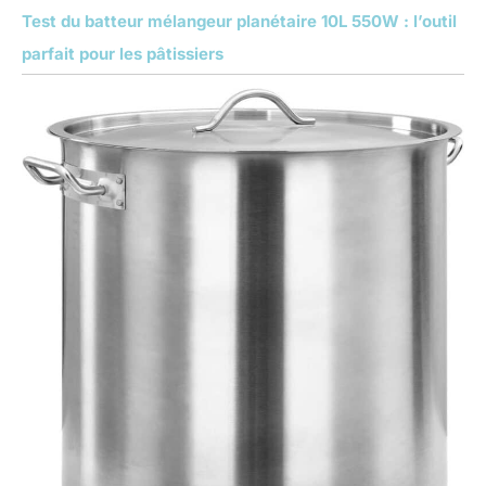
Test du batteur mélangeur planétaire 10L 550W : l’outil
parfait pour les pâtissiers