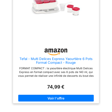
réduction des déchets
automatique et signal sonore de
PERSONNALISÉ : système
fin de préparation
d'égouttage exclusif breveté
pour la réalisation de vos
fromages blancs maison
ERGONOMIQUE : plateau
amovible avec poignées qui
facilitent le déplacement et le
rangement SECURE : produit
100% sans BPA, arrêt
automatique NETTOYAGE
FACILE : pots, couvercles,
égouttoirs, louche compatibles
avec le lave-vaisselle INCLUS :
livre de recettes
Tefal - Multi Delices Express Yaourtière 6 Pots
Format Compact - Rouge
FORMAT COMPACT : la yaourtière électrique Multi Delices
Express en format compact avec ses 6 pots de 140 ml, qui
vous permet de réaliser une infinité de desserts du bout des
doigts ! GAGNEZ DU TEMPS : des yaourts maison parfaits en
seulement 4h grâce au programme express P1 et de délicieux
74,99 €
desserts en seulement 30-45 monutes POLYVALENT : 5
programmes pour des choix extrêmement variés de yaourts,
desserts lactés, fromages blancs et desserts moelleux HAUTE
PERFORMANCE : technologie vapeur avancée pour des
résultats délicieux et une consistance exceptionnelle
REPARABLE 15 ANS AU JUSTE PRIX : ce produit répond à notre
engagement en faveur de la protection de l’environnement et de