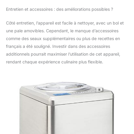
offre une utilisation
pratique et efficace. De
Entretien et accessoires : des améliorations possibles ?
plus, la fonction
maintien au froid
Côté entretien, l’appareil est facile à nettoyer, avec un bol et
garantit que vos
une pale amovibles. Cependant, le manque d’accessoires
desserts restent frais
comme des seaux supplémentaires ou plus de recettes en
même après la fin du
processus de
français a été souligné. Investir dans des accessoires
préparation. Livrée
additionnels pourrait maximiser l’utilisation de cet appareil,
avec une spatule à
rendant chaque expérience culinaire plus flexible.
glace pour un service
facile et précis
GARANTIE ETENDUE
DE 2 ANS : Bénéficiez
d'une garantie étendue
de 2 ans,
accompagnée d'un
atelier SAV en France,
offrant ainsi la
confiance et la
tranquillité d'esprit pour
une utilisation