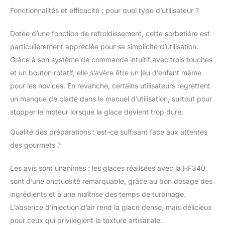
sécurité. DESIGN
Fonctionnalités et efficacité : pour quel type d’utilisateur ?
ÉLÉGANT EN ACIER
INOXYDABLE : Son
Dotée d’une fonction de refroidissement, cette sorbetière est
design vertical en acier
particulièrement appréciée pour sa simplicité d’utilisation.
inoxydable apporte une
touche d'élégance à
Grâce à son système de commande intuitif avec trois touches
votre cuisine tout en
et un bouton rotatif, elle s’avère être un jeu d’enfant même
offrant une durabilité
pour les novices. En revanche, certains utilisateurs regrettent
accrue. L'ouverture du
un manque de clarté dans le manuel d’utilisation, surtout pour
couvercle à tout
moment permet
stopper le moteur lorsque la glace devient trop dure.
d'ajouter des
Qualité des préparations : est-ce suffisant face aux attentes
ingrédients
supplémentaires
des gourmets ?
pendant le processus
de préparation.
Les avis sont unanimes : les glaces réalisées avec la HF340
FONCTIONNALITÉS
sont d’une onctuosité remarquable, grâce au bon dosage des
AVANCÉES : Dotée
ingrédients et à une maîtrise des temps de turbinage.
d'un groupe froid
intégré et d'un écran
L’absence d’injection d’air rend la glace dense, mais délicieux
LCD, cette sorbetière
pour ceux qui privilégient la texture artisanale.