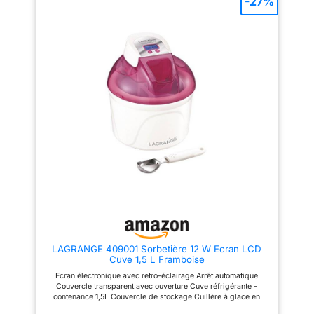
-27%
CRÉEZ DEUX SAVEURS EN UN :
occasions spéciales avec la
supplémentaires
Utilisez les fonctions « haut » et
famille ou des amis. 🍧
pendant le processus
« bas » pour créer deux
【Couvercle Apparent】: Le
saveurs de crème glacée
couvercle transparent de la
de préparation.
différentes dans un seul pot
sorbetière électrique vous
FONCTIONNALITÉS
Deluxe, comme cerise et vanille.
permet de regarder le
DES DÉLICES GLACÉS
processus de faire la crème
AVANCÉES : Dotée
PERSONNALISÉS : Des crèmes
glacée. Vous pouvez facilement
d'un groupe froid
glacées et des boissons, à
ajouter un mélange de crème
intégré et d'un écran
votre sauce. Essayez
glacée et divers ingrédients,
différentes combinaisons ou
tels que des pépites de
LCD, cette sorbetière
créez des en-cas cétogéniques,
chocolat ou des noix, sans
offre une utilisation
faibles en sucre ou végans.
ouvrir le couvercle, sans
Dimensions : L : 30,5 cm x H :
interrompre le processus de
pratique et efficace.
42,39 cm x l : 21,38 cm. Poids :
production. 🍧【Facile à
De plus, la fonction
6,54 kg
Nettoyer】 La sorbetière
maintien au froid
électrique est facile à utiliser et
conviviale pour les personnes
garantit que vos
âgées et les enfants. La
desserts restent frais
machine à glace en acier
inoxydable a peu de pièces, un
même après la fin du
démontage et un assemblage
processus de
faciles et un nettoyage pratique.
préparation. Livrée
LAGRANGE 409001 Sorbetière 12 W Ecran LCD
La sorbetière turbine à glace est
Cuve 1,5 L Framboise
livrée avec des recettes et des
avec une spatule à
boules de glace adaptées à vos
Ecran électronique avec retro-éclairage Arrêt automatique
glace pour un service
besoins. 🍧【Choix de Cadeau
Couvercle transparent avec ouverture Cuve réfrigérante -
Idéal】: Vous pouvez créer
facile et précis
contenance 1,5L Couvercle de stockage Cuillère à glace en
votre propre goût unique ou
GARANTIE ETENDUE
inox Couleur: Framboise Puissance: 12 W
faire de délicieuses glaces