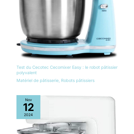
Test du Cecotec Cecomixer Easy : le robot pâtissier
polyvalent
Matériel de pâtisserie
,
Robots pâtissiers
Nov
12
2024