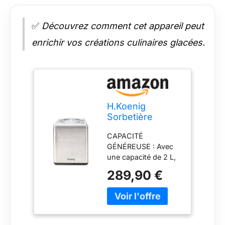
✅
Découvrez comment cet appareil peut
enrichir vos créations culinaires glacées.
H.Koenig
Sorbetière
Turbine à Glace
CAPACITÉ
Professionnelle
GÉNÉREUSE : Avec
HF340, Machine
une capacité de 2 L,
à Glace
cette turbine à glace
Electrique 2L,
289,90 €
permet de préparer
180 W,
des quantités
Réfrigérante &
importantes de glace
Maintien du Froid
ou de sorbet en une
- Sorbet et
seule fois. Son bol de
Crème Glacée