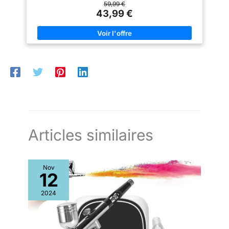
59,99 €
DE 2 ANS : Bénéficiez
selon la recette. Vous pouvez
43,99 €
faire vous-même de délicieuses
d'une garantie
glaces : glace aux fruits, glace
étendue de 2 ans,
au matcha, glace au chocolat et
yaourt. Notre sorbetière turbine
accompagnée d'un
à glace a un look neutre et
atelier SAV en France,
élégant et est également idéale
offrant ainsi la
comme cadeau pour les
anniversaires et les fêtes d'été.
confiance et la
💌 【VIP Service】: Nous avons
tranquillité d'esprit
un service après-vente
professionnel. Si vous avez des
pour une utilisation
problèmes sur le sorbetière
prolongée et fiable.
turbine à glace, n'hésitez pas à
nous contacter. Nous sommes
toujours ici pour vous.
Articles similaires
Nov
12
2024