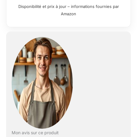
préparation
Disponibilité et prix à jour – informations fournies par
antiadhésif amovible
Amazon
en acier inoxydable
facilite le nettoyage
après chaque
utilisation.
PRÉPARATION
RAPIDE : Elle offre un
temps de préparation
rapide de 30 à 40
minutes, vous
permettant de
déguster rapidement
vos desserts glacés
faits maison. Son
arrêt automatique
assure une utilisation
en toute sécurité.
DESIGN ÉLÉGANT
EN ACIER
INOXYDABLE : Son
Mon avis sur ce produit