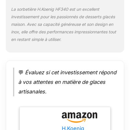
design vertical en
acier inoxydable
La sorbetière H.Koenig HF340 est un excellent
apporte une touche
investissement pour les passionnés de desserts glacés
d'élégance à votre
maison. Avec sa capacité généreuse et son design en
cuisine tout en
offrant une durabilité
inox, elle offre des performances impressionnantes tout
accrue. L'ouverture
en restant simple à utiliser.
du couvercle à tout
moment permet
d'ajouter des
ingrédients
supplémentaires
💬
Évaluez si cet investissement répond
pendant le processus
de préparation.
à vos attentes en matière de glaces
FONCTIONNALITÉS
artisanales.
AVANCÉES : Dotée
d'un groupe froid
intégré et d'un écran
LCD, cette sorbetière
offre une utilisation
pratique et efficace.
H.Koenig
De plus, la fonction