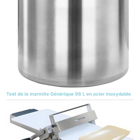
Test de la marmite Générique 98 L en acier inoxydable