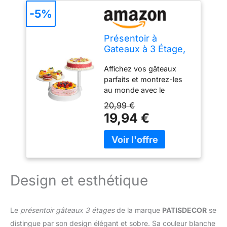
-5%
Présentoir à
Gateaux à 3 Étage,
Uten 11in Plateau
Affichez vos gâteaux
Support Gateau,
parfaits et montrez-les
Tiered Patisserie
au monde avec le
Presentation pour
présentoir à gâteaux à 3
Fête de Noël,
20,99 €
étages par Uten. Rendez
Mariage,
19,94 €
votre thé de l'après-midi
Anniversaire, Buffet
avec des amis plus
Evenement
élégants. Une façon
passionnante de
présenter des cupcakes
décorés. Idéal pour une
Design et esthétique
fête ou un mariage. Idéal
pour les buffets, les
occasions spéciales, les
Le
présentoir gâteaux 3 étages
de la marque
PATISDECOR
se
anniversaires, les fêtes
distingue par son design élégant et sobre. Sa couleur blanche