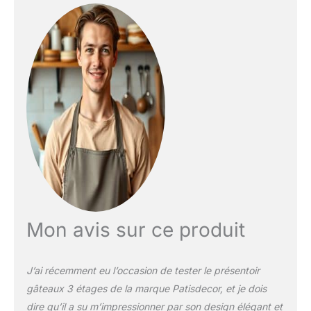
décorés. Idéal pour une
fête ou un mariage. Idéal
pour les buffets, les
occasions spéciales, les
anniversaires, les fêtes
dans le jardin ou dans la
rue, les fêtes de thé. Le
présentoir à gâteaux
convient également à un
usage quotidien,
présentant des fruits,
des collations, des
biscuits et d'autres
aliments Nous nous
engageons à créer des
produits de haute qualité
Mon avis sur ce produit
et au design
exceptionnel. Nous
sommes également
J’ai récemment eu l’occasion de tester le présentoir
confiants dans notre
gâteaux 3 étages de la marque Patisdecor, et je dois
présentoir à cupcakes à
dire qu’il a su m’impressionner par son design élégant et
plusieurs niveaux. Les