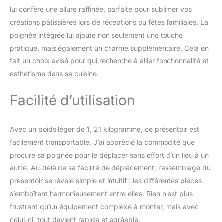
dans le jardin ou dans la
lui confère une allure raffinée, parfaite pour sublimer vos
rue, les fêtes de thé. Le
présentoir à gâteaux
créations pâtissières lors de réceptions ou fêtes familiales. La
convient également à un
poignée intégrée lui ajoute non seulement une touche
usage quotidien,
pratique, mais également un charme supplémentaire. Cela en
présentant des fruits,
fait un choix avisé pour qui recherche à allier fonctionnalité et
des collations, des
esthétisme dans sa cuisine.
biscuits et d'autres
aliments Nous nous
engageons à créer des
Facilité d’utilisation
produits de haute qualité
et au design
exceptionnel. Nous
Avec un poids léger de 1, 21 kilogramme, ce présentoir est
sommes également
facilement transportable. J’ai apprécié la commodité que
confiants dans notre
procure sa poignée pour le déplacer sans effort d’un lieu à un
présentoir à cupcakes à
plusieurs niveaux. Les
autre. Au-delà de sa facilité de déplacement, l’assemblage du
maintient à un angle
présentoir se révèle simple et intuitif : les différentes pièces
pour obtenir la meilleure
s’emboîtent harmonieusement entre elles. Rien n’est plus
vue possible de chaque
frustrant qu’un équipement complexe à monter, mais avec
gâteau.
celui-ci, tout devient rapide et agréable.