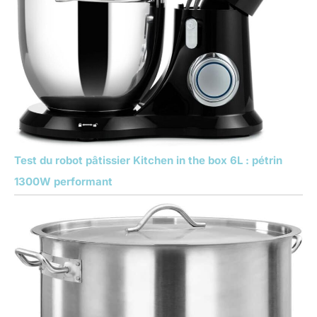
Test du robot pâtissier Kitchen in the box 6L : pétrin
1300W performant