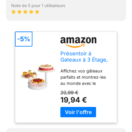
Note de 5 pour 1 utilisateurs
-5%
Présentoir à
Gateaux à 3 Étage,
Uten 11in Plateau
Affichez vos gâteaux
Support Gateau,
parfaits et montrez-les
Tiered Patisserie
au monde avec le
Presentation pour
présentoir à gâteaux à 3
Fête de Noël,
20,99 €
étages par Uten. Rendez
Mariage,
19,94 €
votre thé de l'après-midi
Anniversaire, Buffet
avec des amis plus
Evenement
élégants. Une façon
passionnante de
présenter des cupcakes