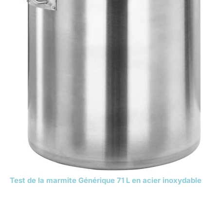
Test de la marmite Générique 71 L en acier inoxydable