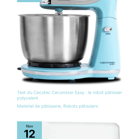
Test du Cecotec Cecomixer Easy : le robot pâtissier
polyvalent
Matériel de pâtisserie
,
Robots pâtissiers
Nov
12