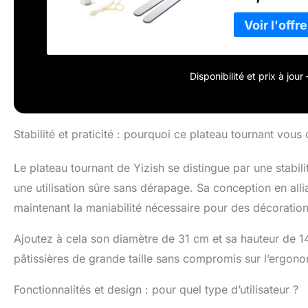
garder tout org
maison Matériau
d'aluminium de h
sûr, non toxique
deux entièrement
Disponibilité et prix à jou
Support de tourn
doté d'un fond 
givrée qui empê
Support à gâteau
Stabilité et praticité : pourquoi ce plateau tournant vous 
pour gâteau off
décorateurs gau
Le plateau tournant de Yizish se distingue par une stabi
des aiguilles d'
une bonne expér
une utilisation sûre sans dérapage. Sa conception en all
d'aluminium rés
maintenant la maniabilité nécessaire pour des décoration
pour gâteau faci
l'épreuve du te
Ajoutez à cela son diamètre de 31 cm et sa hauteur de 14,
gâteau avec de 
pâtissières de grande taille sans compromis sur l’ergono
Fonctionnalités et design : pour quel type d’utilisateur ?