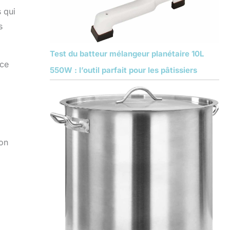
 qui
s
Test du batteur mélangeur planétaire 10L
nce
550W : l’outil parfait pour les pâtissiers
ion