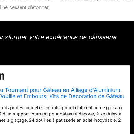
 ne cessent d’étonner.
ansformer votre expérience de pâtisserie
au Tournant pour Gâteau en Alliage d'Aluminium
ouille et Embouts, Kits de Décoration de Gâteau
c Spatules et Racloirs en Acier Inoxydable pour
utils professionnel et complet pour la fabrication de gâteaux
es
d’un support tournant pour gâteau à décorer, 2 spatules à
es à glaçage, 24 douilles à pâtisserie en acier inoxydable, 2
sables, 2 poches à douille réutilisables, 1 clou à fleur, 1 lève-
 de nettoyage dans une boîte de rangement qui permet de